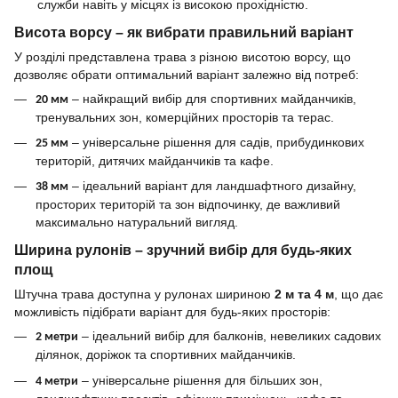
служби навіть у місцях із високою прохідністю.
Висота ворсу – як вибрати правильний варіант
У розділі представлена трава з різною висотою ворсу, що
дозволяє обрати оптимальний варіант залежно від потреб:
– найкращий вибір для спортивних майданчиків,
20 мм
тренувальних зон, комерційних просторів та терас.
– універсальне рішення для садів, прибудинкових
25 мм
територій, дитячих майданчиків та кафе.
– ідеальний варіант для ландшафтного дизайну,
38 мм
просторих територій та зон відпочинку, де важливий
максимально натуральний вигляд.
Ширина рулонів – зручний вибір для будь-яких
площ
Штучна трава доступна у рулонах шириною
2 м та 4 м
, що дає
можливість підібрати варіант для будь-яких просторів:
– ідеальний вибір для балконів, невеликих садових
2 метри
ділянок, доріжок та спортивних майданчиків.
– універсальне рішення для більших зон,
4 метри