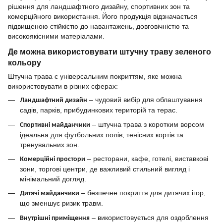
рішення для ландшафтного дизайну, спортивних зон та
комерційного використання. Його продукція відзначається
підвищеною стійкістю до навантажень, довговічністю та
високоякісними матеріалами.
Де можна використовувати штучну траву зеленого
кольору
Штучна трава є універсальним покриттям, яке можна
використовувати в різних сферах:
– чудовий вибір для облаштування
Ландшафтний дизайн
садів, парків, прибудинкових територій та терас.
– штучна трава з коротким ворсом
Спортивні майданчики
ідеальна для футбольних полів, тенісних кортів та
тренувальних зон.
– ресторани, кафе, готелі, виставкові
Комерційні простори
зони, торгові центри, де важливий стильний вигляд і
мінімальний догляд.
– безпечне покриття для дитячих ігор,
Дитячі майданчики
що зменшує ризик травм.
– використовується для оздоблення
Внутрішні приміщення