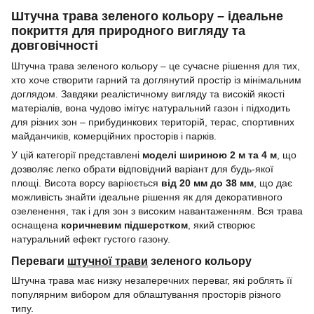
Штучна трава зеленого кольору – ідеальне
покриття для природного вигляду та
довговічності
Штучна трава зеленого кольору – це сучасне рішення для тих,
хто хоче створити гарний та доглянутий простір із мінімальним
доглядом. Завдяки реалістичному вигляду та високій якості
матеріалів, вона чудово імітує натуральний газон і підходить
для різних зон – прибудинкових територій, терас, спортивних
майданчиків, комерційних просторів і парків.
У цій категорії представлені
моделі шириною 2 м та 4 м
, що
дозволяє легко обрати відповідний варіант для будь-якої
площі. Висота ворсу варіюється
від 20 мм до 38 мм
, що дає
можливість знайти ідеальне рішення як для декоративного
озеленення, так і для зон з високим навантаженням. Вся трава
оснащена
коричневим підшерстком
, який створює
натуральний ефект густого газону.
Переваги
штучної трави
зеленого кольору
Штучна трава має низку незаперечних переваг, які роблять її
популярним вибором для облаштування просторів різного
типу.