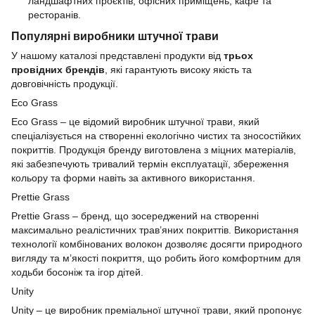
ландшафтних проєктів, офісних приміщень, кафе та
ресторанів.
Популярні виробники штучної трави
У нашому каталозі представлені продукти від
трьох
провідних брендів
, які гарантують високу якість та
довговічність продукції.
Eco Grass
Eco Grass – це відомий виробник штучної трави, який
спеціалізується на створенні екологічно чистих та зносостійких
покриттів. Продукція бренду виготовлена з міцних матеріалів,
які забезпечують тривалий термін експлуатації, збереження
кольору та форми навіть за активного використання.
Prettie Grass
Prettie Grass – бренд, що зосереджений на створенні
максимально реалістичних трав’яних покриттів. Використання
технології комбінованих волокон дозволяє досягти природного
вигляду та м’якості покриття, що робить його комфортним для
ходьби босоніж та ігор дітей.
Unity
Unity – це виробник преміальної штучної трави, який пропонує