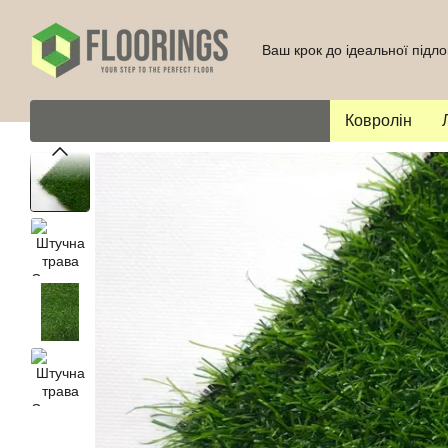
Перейти до основного контенту
Ваш крок до ідеальної підло
Ковролін