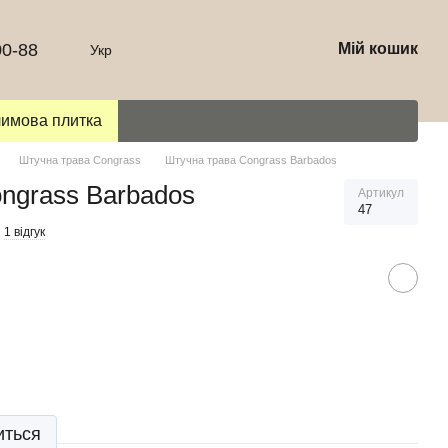
00-88
Мій кошик
Укр
лимова плитка
Штучна трава Congrass
Штучна трава Congrass Barbados
ngrass Barbados
Артикул
47
1 відгук
иться