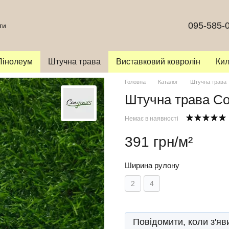
095-585-
ги
Лінолеум
Штучна трава
Виставковий ковролін
Ки
Головна
Каталог
Штучна трава
Штучна трава Co
Немає в наявності
391 грн/м²
Ширина рулону
2
4
Повідомити, коли з'яв