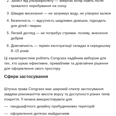
Захист від ультрафіолету — зберігає колір навіть після
тривалого перебування на сонці
Швидке висихання — не затримує воду, не утворює калюж
Безпечність — відсутність шкідливих домішок, підходить
для дітей і тварин
Легкий догляд — не потребує стрижки, поливу, внесення
добрив
Довговічність — термін експлуатації складає в середньому
8–15 років
Ці характеристики роблять Congrass надійним вибором для
тих, хто шукає ефективне, привабливе та довговічне рішення
для оформлення свого простору.
Сфери застосування
Штучна трава Congrass має широкий спектр застосування
завдяки різноманіттю висоти ворсу та доступності різних типів
покриття. Її можна використовувати для:
ландшафтного дизайну прибудинкових територій
оформлення дитячих майданчиків