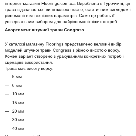
інтернет-магазині Floorings.com.ua. Вироблена в Туреччині, ця
трава відзначається винятковою якістю, естетичним виглядом і
різноманіттям технічних параметрів. Саме це робить її
універсальним вибором для найрізноманітніших потреб.
Асортимент штучної трави Congrass
У каталозі магазину Floorings представлено великий вибір
моделей штучної трави Congrass з різною висотою ворсу.
Кожен варіант створено з урахуванням конкретних потреб і
сценаріїв використання.
Трава має висоту ворсу:
5 мм
6 мм
10 мм
15 мм
20 мм
30 мм
40 мм