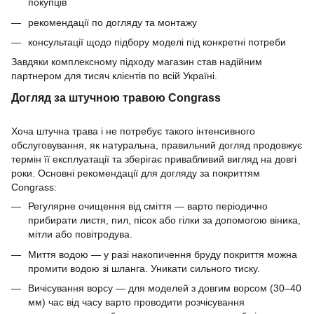
покупців
рекомендації по догляду та монтажу
консультації щодо підбору моделі під конкретні потреби
Завдяки комплексному підходу магазин став надійним
партнером для тисяч клієнтів по всій Україні.
Догляд за штучною травою Congrass
Хоча штучна трава і не потребує такого інтенсивного
обслуговування, як натуральна, правильний догляд продовжує
термін її експлуатації та зберігає привабливий вигляд на довгі
роки. Основні рекомендації для догляду за покриттям
Congrass:
Регулярне очищення від сміття — варто періодично
прибирати листя, пил, пісок або гілки за допомогою віника,
мітли або повітродува.
Миття водою — у разі накопичення бруду покриття можна
промити водою зі шланга. Уникати сильного тиску.
Вичісування ворсу — для моделей з довгим ворсом (30–40
мм) час від часу варто проводити розчісування