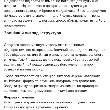
Це дозволяє підібрати оптимальне покриття для будь-якої
ділянки — від невеликого декоративного куточка до
повноцінного газону чи ігрового майданчика. Висота ворсу має
не лише естетичне значення, але й функціональне — вона
впливає на відчуття під ногами, зносостійкість покриття та його
призначення.
Зовнішній вигляд і структура
Congrass пропонує штучну траву як з коричневим
підшерстком, що створює реалістичний природний вигляд, так
і без підшерстка, для більш рівномірного та яскраво-зеленого
вигляду. Такий підхід дозволяє покупцеві вибрати саме той
варіант, який найкраще відповідає його уявленням про
зовнішній вигляд газону.
Трава виготовляється зі спеціальних полімерних матеріалів,
які імітують форму та пружність натурального травостою.
Завдяки цьому покриття виглядає максимально природно,
залишаючись при цьому зносостійким і довговічним.
Формати рулонів
Для зручності транспортування та укладки штучна трава
Congrass доступна в рулонах шириною: