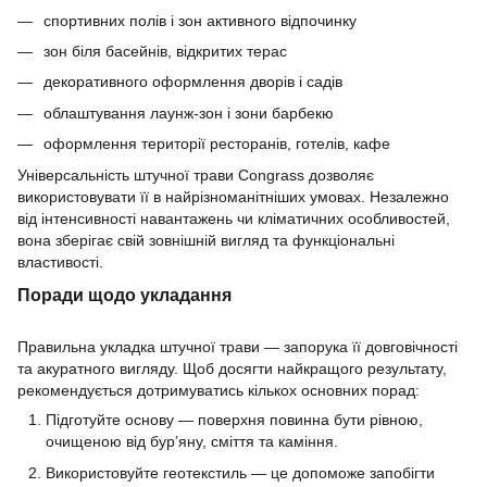
спортивних полів і зон активного відпочинку
зон біля басейнів, відкритих терас
декоративного оформлення дворів і садів
облаштування лаунж-зон і зони барбекю
оформлення території ресторанів, готелів, кафе
Універсальність штучної трави Congrass дозволяє
використовувати її в найрізноманітніших умовах. Незалежно
від інтенсивності навантажень чи кліматичних особливостей,
вона зберігає свій зовнішній вигляд та функціональні
властивості.
Поради щодо укладання
Правильна укладка штучної трави — запорука її довговічності
та акуратного вигляду. Щоб досягти найкращого результату,
рекомендується дотримуватись кількох основних порад:
Підготуйте основу — поверхня повинна бути рівною,
очищеною від бур’яну, сміття та каміння.
Використовуйте геотекстиль — це допоможе запобігти