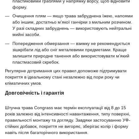
пластиковими граблями у напрямку ворсу, щоб відновити
форму.
Очищення плям — якщо трава забруднена їжею, напоями
або іншим, достатньо м’якої ганчірки з мильним розчином.
У разі складних забруднень — використовують нейтральні
мийні засоби.
Попередження обмерзання — взимку не рекомендується
зішкрібати лід або сніг металевими предметами. Краще
залишити природне танення або використовувати м’який
пластмасовий скребок.
Регулярне дотримання цих правил допоможе підтримувати
покриття в ідеальному стані незалежно від пори року чи
кліматичних умов.
Довговічність і гарантія
Штучна трава Congrass має термін експлуатації від 8 до 15
років залежно від інтенсивності навантаження, типу поверхні,
правильності монтажу та догляду. Завдяки застосуванню УФ-
стійких добавок, покриття не вигоряє, зберігає колір і форму
навіть після багаторічного використання.