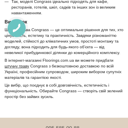
Так, моделі Congrass ідеально підходять для кафе,
ресторанів, готелів, шкіл, садків та інших зон із великим
навантаженням.
Висновок
Штучна трава Congrass — це оптимальне рішення для тих, хто
цінує якість, естетику та практичність. Завдяки різноманіттю
моделей, стійкості до кліматичних умов, простоті монтажу та
догляду, вона підходить для будь-якого об’єкта — від
невеликої прибудинкової ділянки до комерційного комплексу.
В інтернет-магазині Floorings.com.ua ви можете придбати
штучну траву
Congrass з безкоштовною доставкою по всій
Україні, професійним супроводом, широким вибором супутніх
матеріалів та гарантією якості.
Це вибір, що поєднує в собі довговічність, естетичність і
функціональність. Обирайте Congrass — створіть свій зелений
простір без зайвих зусиль.