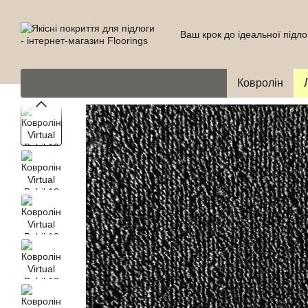
Перейти до основного контенту
Ваш крок до ідеальної підло
Ковролін