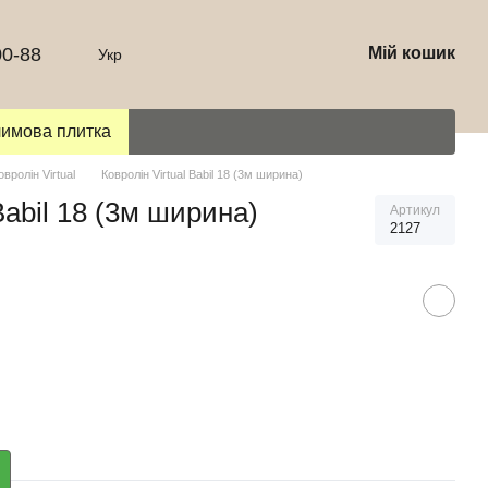
00-88
Мій кошик
Укр
лимова плитка
овролін Virtual
Ковролін Virtual Babil 18 (3м ширина)
Babil 18 (3м ширина)
Артикул
2127