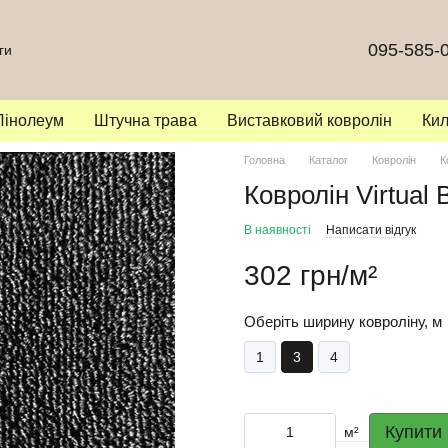
095-585-
ги
Лінолеум
Штучна трава
Виставковий ковролін
Ки
Головна
Каталог
Ковролін
К
Ковролін Virtual 
В наявності
Написати відгук
302 грн/м²
Оберіть ширину ковроліну, м
1
3
4
Купити
м²