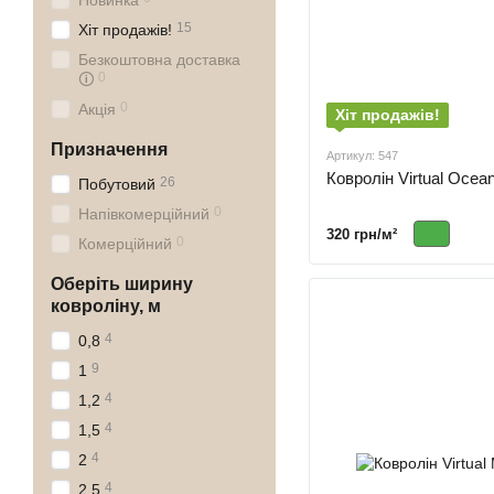
Новинка
15
Хіт продажів!
Безкоштовна доставка
0
🛈
0
Акція
Хіт продажів!
Призначення
Артикул: 547
Ковролін Virtual Ocea
26
Побутовий
0
Напівкомерційний
320 грн/м²
0
Комерційний
Оберіть ширину
ковроліну, м
4
0,8
9
1
4
1,2
4
1,5
4
2
4
2,5