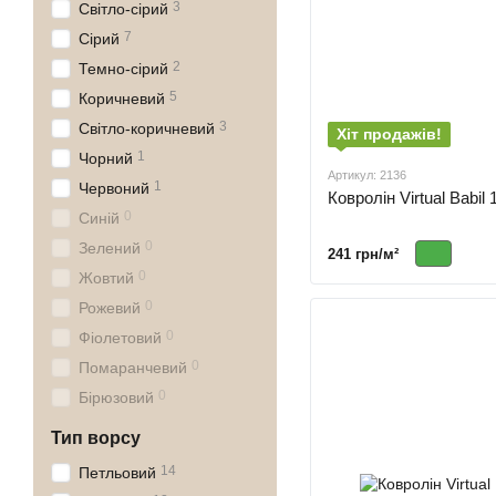
3
Світло-сірий
7
Сірий
2
Темно-сірий
5
Коричневий
3
Світло-коричневий
Хіт продажів!
1
Чорний
Артикул: 2136
1
Червоний
Ковролін Virtual Babil 
0
Синій
0
Зелений
241 грн/м²
0
Жовтий
0
Рожевий
0
Фіолетовий
0
Помаранчевий
0
Бірюзовий
Тип ворсу
14
Петльовий