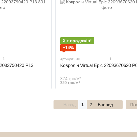
Хіт продажів!
−14%
1
1
Артикул: 810
 22093790420 P13
Ковролін Virtual Epic 22093670620 P
374 грн/м²
320 грн/м²
Назад
1
2
Вперед
Пок