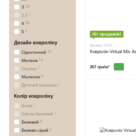
13
3
0
3,5
26
4
3
5
Хіт продажів!
Дизайн ковроліну
Артикул: 2174
Ковролін Virtual Mix Ar
13
Однотонний
14
Меланж
267 грн/м²
0
Смужка
4
Малюнок
0
Дитячий малюнок
Колір ковроліну
0
Білий
0
Світло-бежевий
5
Бежевий
2
Бежево-сірий