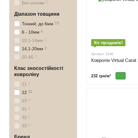
0
Без основи
Діапазон товщини
19
Тонкий, до 6мм
4
6 - 10мм
0
10,1-14мм
Хіт продажів!
3
14,1-20мм
Артикул: 3148
0
20-45
Ковролін Virtual Carat
Клас зносостійкості
ковроліну
232 грн/м²
0
21
26
22
0
23
0
31
0
32
0
33
Бренд