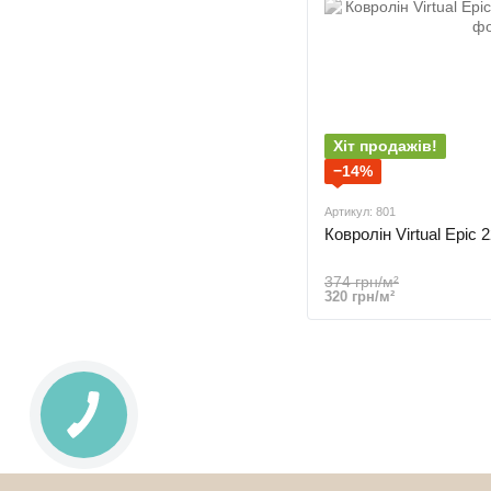
Хіт продажів!
−14%
Артикул: 801
Ковролін Virtual Epic
374 грн/м²
320 грн/м²