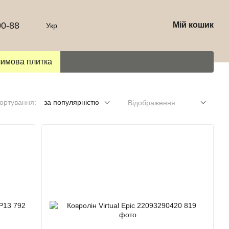
00-88
Мій кошик
Укр
лимова плитка
ортування:
за популярністю
Відображення: