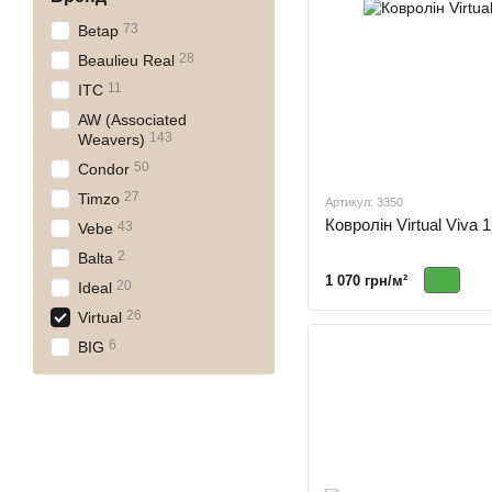
73
Betap
28
Beaulieu Real
11
ITC
AW (Associated
143
Weavers)
50
Condor
27
Timzo
Артикул: 3350
Ковролін Virtual Viva 1
43
Vebe
2
Balta
1 070 грн/м²
20
Ideal
26
Virtual
6
BIG