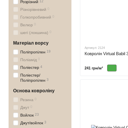
12
Розрізний
0
Різнорівневий
0
Голкопробивний
0
Велюр
0
шегі (локшина)
Матеріал ворсу
Артикул: 2124
19
Поліпропілен
Ковролін Virtual Babil 
0
Поліамід
4
Поліестер
241 грн/м²
Поліестер/
3
Поліпропілен
Основа ковроліну
0
Резина
0
Джут
23
Войлок
3
Джут/войлок