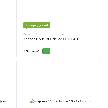
Хіт продажів!
1
Артикул: 819
13
Ковролін Virtual Epic 22093290420
374 грн/м²