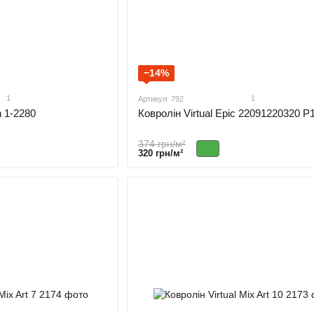
−14%
1
1
Артикул: 792
n 1-2280
Ковролін Virtual Epic 22091220320 P
374 грн/м²
320 грн/м²