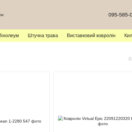
095-585-
ги
Лінолеум
Штучна трава
Виставковий ковролін
Ки
С