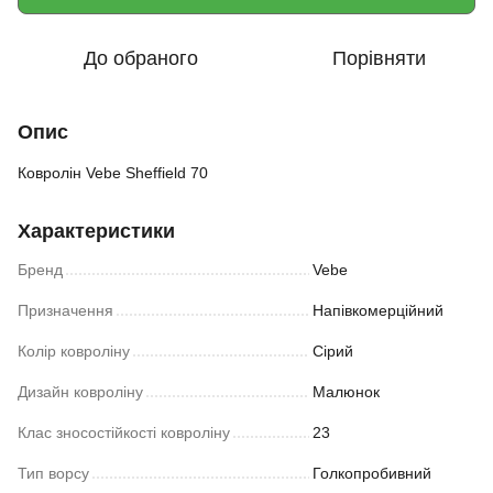
До обраного
Порівняти
Опис
Ковролін Vebe Sheffield 70
Характеристики
Бренд
Vebe
Призначення
Напівкомерційний
Колір ковроліну
Сірий
Дизайн ковроліну
Малюнок
Клас зносостійкості ковроліну
23
Тип ворсу
Голкопробивний