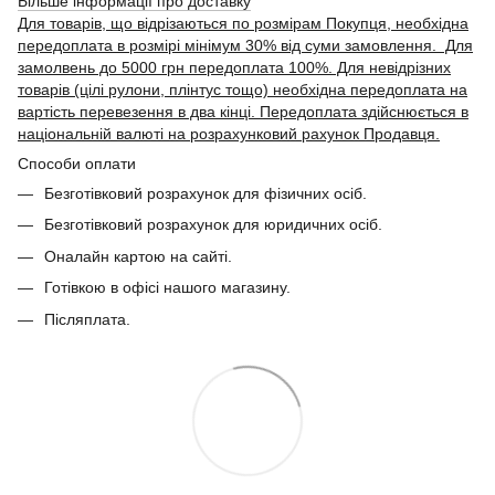
Більше інформації про доставку
Для товарів, що відрізаються по розмірам Покупця, необхідна
передоплата в розмірі мінімум 30% від суми замовлення. Для
замолвень до 5000 грн передоплата 100%. Для невідрізних
товарів (цілі рулони, плінтус тощо) необхідна передоплата на
вартість перевезення в два кінці. Передоплата здійснюється в
національній валюті на розрахунковий рахунок Продавця.
Способи оплати
Безготівковий розрахунок для фізичних осіб.
Безготівковий розрахунок для юридичних осіб.
Оналайн картою на сайті.
Готівкою в офісі нашого магазину.
Післяплата.