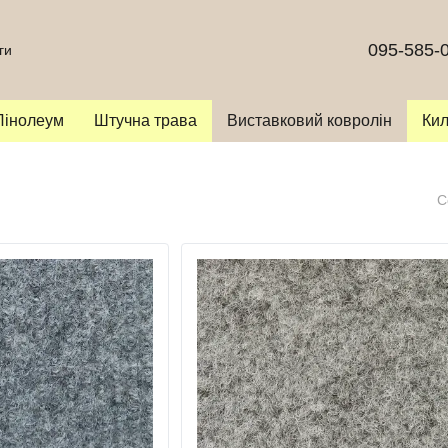
095-585-
ги
Лінолеум
Штучна трава
Виставковий ковролін
Ки
С