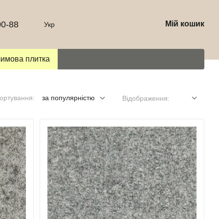
00-88
Мій кошик
Укр
лимова плитка
ортування:
за популярністю
Відображення: