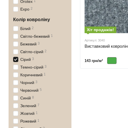
1
Orotex
2
Expo
Колір ковроліну
2
Білий
Хіт продажів!
1
Світло-бежевий
Артикул: 3040
3
Бежевий
Виставковий ковролін
2
Світло-сірий
3
Сірий
143 грн/м²
3
Темно-сірий
1
Коричневий
3
Чорний
5
Червоний
8
Синій
7
Зелений
1
Жовтий
1
Рожевий