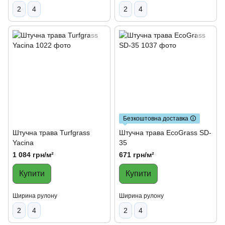
2
4
2
4
Безкоштовна доставка 🛈
Штучна трава Turfgrass
Штучна трава EcoGrass SD-
Yacina
35
1 084 грн/м²
671 грн/м²
Купити
Купити
Ширина рулону
Ширина рулону
2
4
2
4