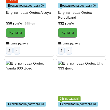
−27%
Безкоштовна доставка 🛈
Безкоштовна доставка 🛈
Штучна трава Orotex Alcoya
Штучна трава Orotex
ForestLand
550 грн/м²
932 грн/м²
748 грн
Купити
Купити
Ширина рулону
Ширина рулону
2
4
2
4
Хіт продажів!
Безкоштовна доставка 🛈
Безкоштовна доставка 🛈