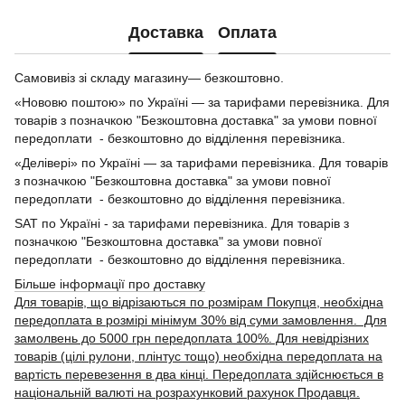
Доставка
Оплата
Самовивіз зі складу магазину— безкоштовно.
«Нововю поштою» по Україні — за тарифами перевізника. Для
товарів з позначкою "Безкоштовна доставка" за умови повної
передоплати - безкоштовно до відділення перевізника.
«Делівері» по Україні — за тарифами перевізника. Для товарів
з позначкою "Безкоштовна доставка" за умови повної
передоплати - безкоштовно до відділення перевізника.
SAT по Україні - за тарифами перевізника. Для товарів з
позначкою "Безкоштовна доставка" за умови повної
передоплати - безкоштовно до відділення перевізника.
Більше інформації про доставку
Для товарів, що відрізаються по розмірам Покупця, необхідна
передоплата в розмірі мінімум 30% від суми замовлення. Для
замолвень до 5000 грн передоплата 100%. Для невідрізних
товарів (цілі рулони, плінтус тощо) необхідна передоплата на
вартість перевезення в два кінці. Передоплата здійснюється в
національній валюті на розрахунковий рахунок Продавця.