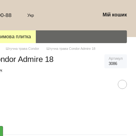
00-88
Мій кошик
Укр
лимова плитка
Штучна трава Condor
Штучна трава Condor Admire 18
ndor Admire 18
Артикул
3086
ук