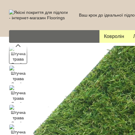
Перейти до основного контенту
Ваш крок до ідеальної підло
Ковролін