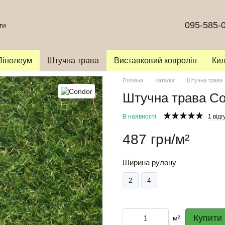
095-585-
ги
Лінолеум
Штучна трава
Виставковий ковролін
Ки
Головна
Каталог
Штучна трава
Штучна трава Co
В наявності
1 відг
487 грн/м²
Ширина рулону
2
4
Купити
м²