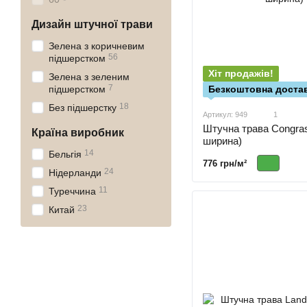
Дизайн штучної трави
Зелена з коричневим
56
підшерстком
Хіт продажів!
Зелена з зеленим
7
Безкоштовна достав
підшерстком
18
Без підшерстку
Артикул: 949
1
Штучна трава Congras
Країна виробник
ширина)
14
Бельгія
776 грн/м²
24
Нідерланди
11
Туреччина
23
Китай