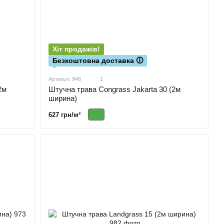
Хіт продажів!
Безкоштовна доставка 🛈
Артикул: 946
1
2м
Штучна трава Congrass Jakarta 30 (2м
ширина)
627 грн/м²