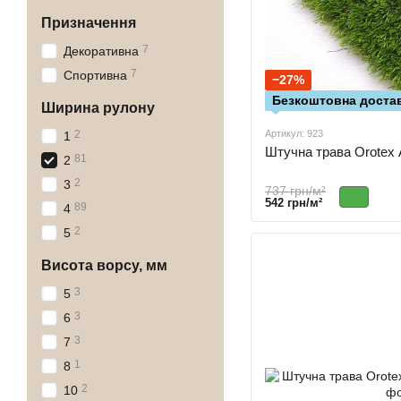
Призначення
7
Декоративна
7
Спортивна
−27%
Безкоштовна достав
Ширина рулону
2
Артикул: 923
1
Штучна трава Orotex 
81
2
2
3
737 грн/м²
542 грн/м²
89
4
2
5
Висота ворсу, мм
3
5
3
6
3
7
1
8
2
10