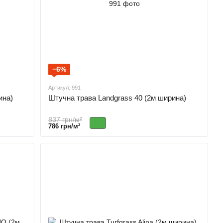
−6%
Артикул: 991
ина)
Штучна трава Landgrass 40 (2м ширина)
837 грн/м²
786 грн/м²