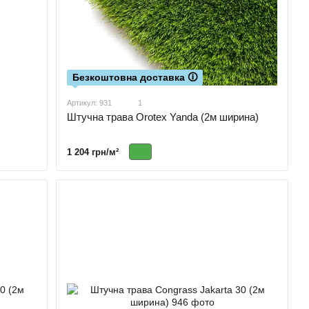
Безкоштовна доставка 🛈
Артикул: 931
1
Штучна трава Orotex Yanda (2м ширина)
1 204 грн/м²