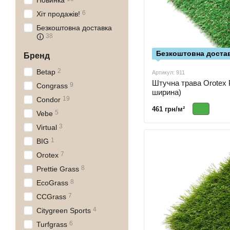
Новинка
6
Хіт продажів!
Безкоштовна доставка
38
🛈
Безкоштовна достав
Бренд
2
Betap
Артикул: 911
Штучна трава Orotex P
9
Congrass
ширина)
19
Condor
461 грн/м²
5
Vebe
3
Virtual
1
BIG
7
Orotex
8
Prettie Grass
8
EcoGrass
7
CCGrass
4
Citygreen Sports
6
Turfgrass