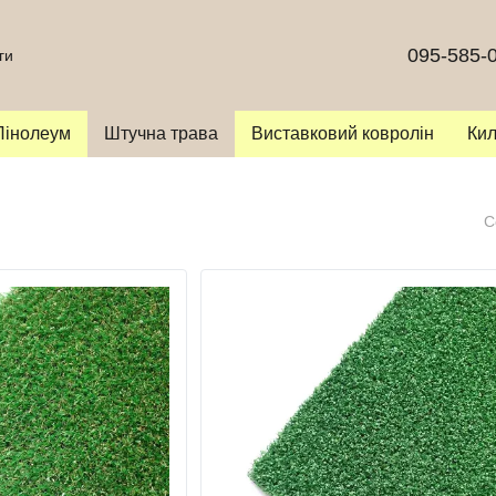
095-585-
ги
Лінолеум
Штучна трава
Виставковий ковролін
Ки
С