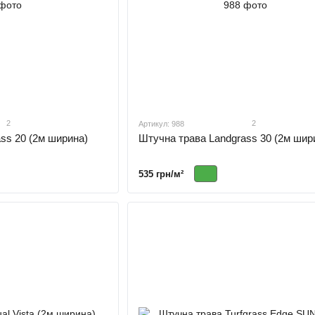
2
2
Артикул: 988
ss 20 (2м ширина)
Штучна трава Landgrass 30 (2м шир
535 грн/м²