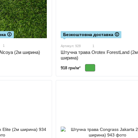
ка 🛈
Безкоштовна доставка 🛈
1
Артикул: 928
1
Alcoya (2м ширина)
Штучна трава Orotex ForestLand (2м
ширина)
918 грн/м²