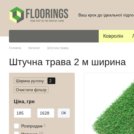
Перейти до основного контенту
Ваш крок до ідеальної підло
Ковролін
Головна
Каталог
Штучна трава
Штучна трава 2 м ширина
Ширина рулону:
2
Очистити фільтр
Ціна, грн
Від Ціна, грн
До Ціна, грн
ОК
1
Розпродаж
10