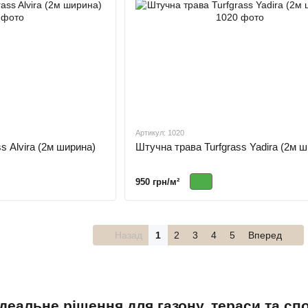
Артикул: 1020
s Alvira (2м ширина)
Штучна трава Turfgrass Yadira (2м 
950 грн/м²
Назад
1
2
3
4
5
Вперед
ідеальне рішення для газону, тераси та с