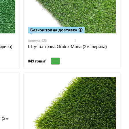
Безкоштовна доставка 🛈
1
Артикул: 920
ирина)
Штучна трава Orotex Mona (2м ширина)
849 грн/м²