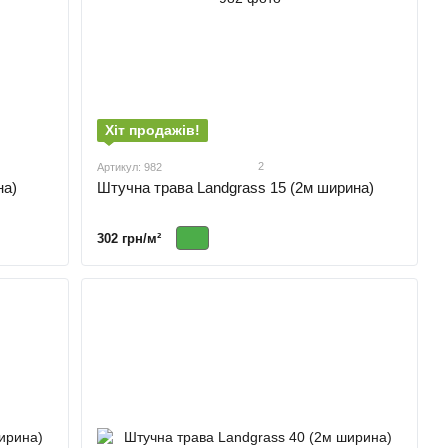
Хіт продажів!
2
Артикул: 982
на)
Штучна трава Landgrass 15 (2м ширина)
302 грн/м²