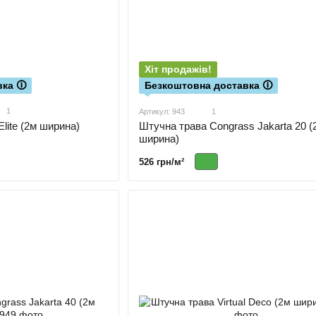
Хіт продажів!
ка 🛈
Безкоштовна доставка 🛈
1
Артикул: 943
1
lite (2м ширина)
Штучна трава Congrass Jakarta 20 (
ширина)
526 грн/м²