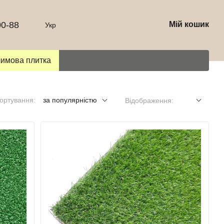
00-88
Мій кошик
Укр
лимова плитка
ортування:
за популярністю
Відображення: