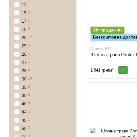
1
12
6
15
1
17
5
18
Хіт продажів!
Безкоштовна достав
12
20
6
25
Артикул: 934
1
26
Штучна трава Orotex E
1
27
4
1 541 грн/м²
28
10
30
3
35
6
38
9
40
1
44
1
45
2
50
0
60