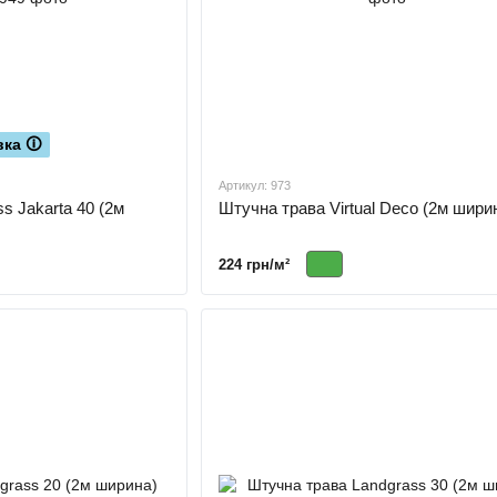
ка 🛈
Артикул: 973
Штучна трава Virtual Deco (2м шири
s Jakarta 40 (2м
224 грн/м²