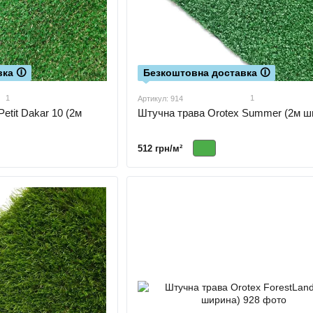
ка 🛈
Безкоштовна доставка 🛈
1
1
Артикул: 914
etit Dakar 10 (2м
Штучна трава Orotex Summer (2м ш
512 грн/м²