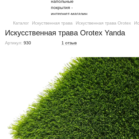
Каталог
Искуственная трава
Искуственная трава Orotex
Ис
Искусственная трава Orotex Yanda
Артикул:
930
1 отзыв