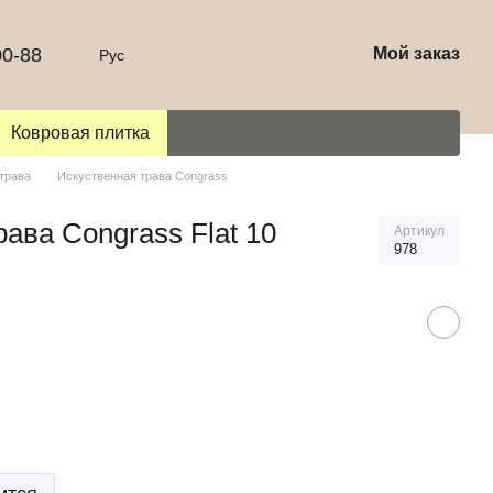
00-88
Мой заказ
Рус
Ковровая плитка
трава
Искуственная трава Congrass
ава Congrass Flat 10
Артикул
978