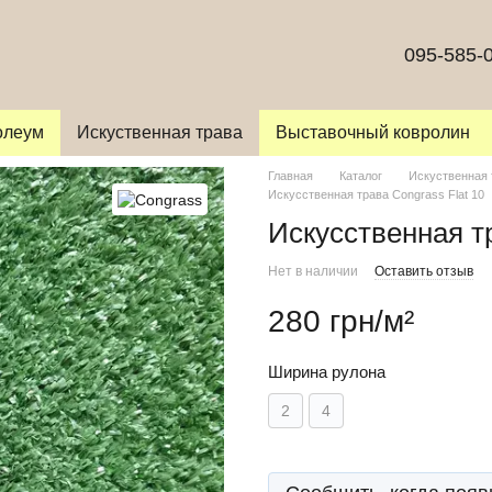
095-585-
олеум
Искуственная трава
Выставочный ковролин
Главная
Каталог
Искуственная 
Искусственная трава Congrass Flat 10
Искусственная тр
Нет в наличии
Оставить отзыв
280 грн/м²
Ширина рулона
2
4