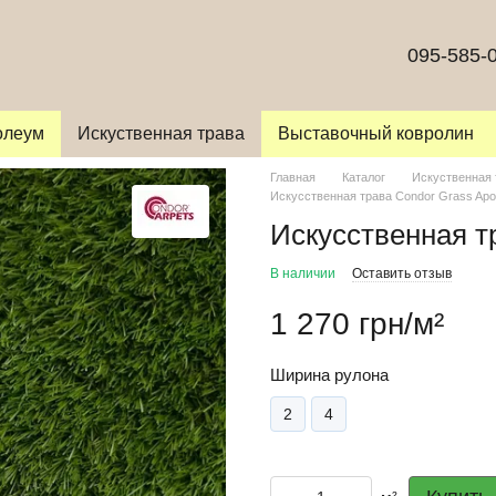
095-585-
олеум
Искуственная трава
Выставочный ковролин
Главная
Каталог
Искуственная 
Искусственная трава Condor Grass Apol
Искусственная тр
В наличии
Оставить отзыв
1 270 грн/м²
Ширина рулона
2
4