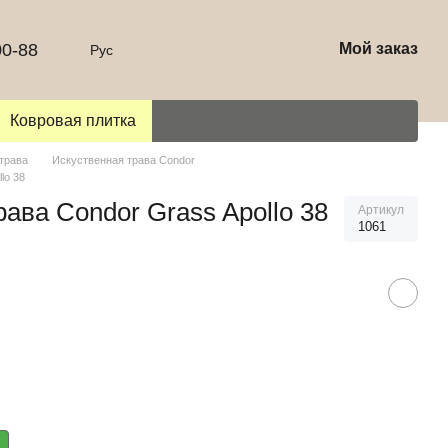
00-88
Мой заказ
Рус
Ковровая плитка
трава
Искуственная трава Condor
lo 38
ава Condor Grass Apollo 38
Артикул
1061