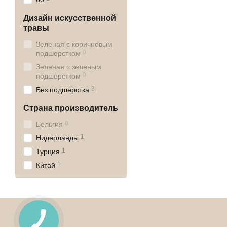
Дизайн искусственной
травы
Зеленая с коричневым
0
подшерстком
Зеленая с зеленым
0
подшерстком
3
Без подшерстка
Страна производитель
0
Бельгия
1
Нидерланды
1
Турция
1
Китай