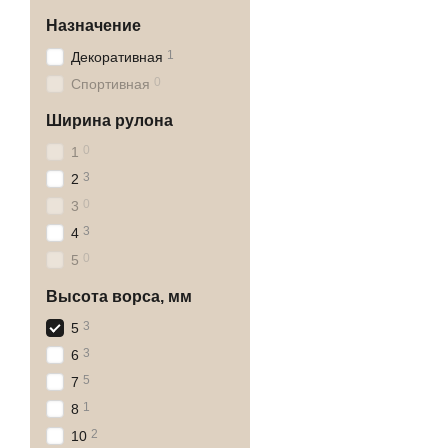
Назначение
1
Декоративная
0
Спортивная
Ширина рулона
0
1
3
2
0
3
3
4
0
5
Высота ворса, мм
3
5
3
6
5
7
1
8
2
10