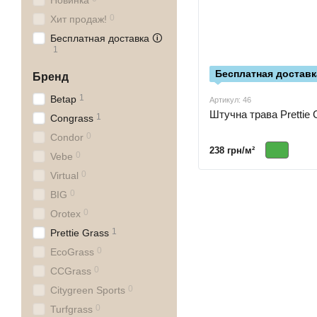
Новинка
0
Хит продаж!
Бесплатная доставка 🛈
1
Бесплатная доставк
Бренд
1
Betap
Артикул: 46
Штучна трава Prettie 
1
Congrass
0
Condor
238 грн/м²
0
Vebe
0
Virtual
0
BIG
0
Orotex
1
Prettie Grass
0
EcoGrass
0
CCGrass
0
Citygreen Sports
0
Turfgrass