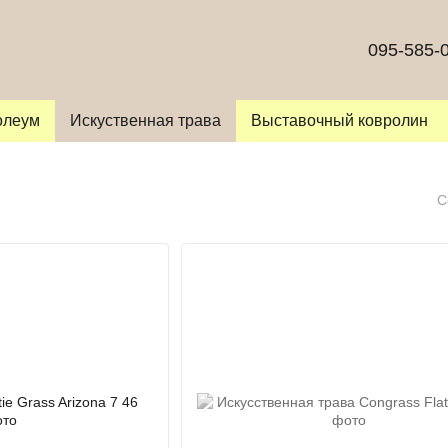
095-585-
олеум
Искуственная трава
Выставочный ковролин
С