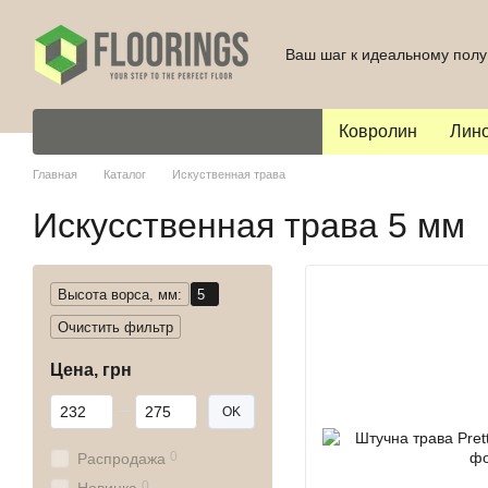
Перейти к основному контенту
Ваш шаг к идеальному полу
Ковролин
Лин
Главная
Каталог
Искуственная трава
Искусственная трава 5 мм
Высота ворса, мм:
5
Очистить фильтр
Цена, грн
От Цена, грн
До Цена, грн
OK
0
Распродажа
0