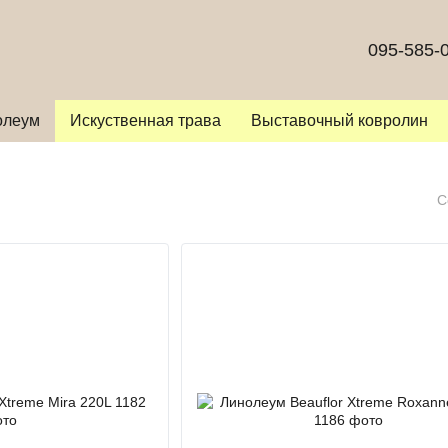
095-585-
олеум
Искуственная трава
Выставочный ковролин
С