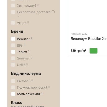
0
Хит продаж!
Бесплатная доставка 🛈
0
0
Акция
Бренд
Артикул: 1182
Линолеум Beauflor Xt
2
Beauflor
0
BIG
689 грн/м²
1
Tarkett
0
Sommer
0
Unilin
Вид линолеума
0
Бытовой
0
Полукоммерческий
3
Коммерческий
Класс