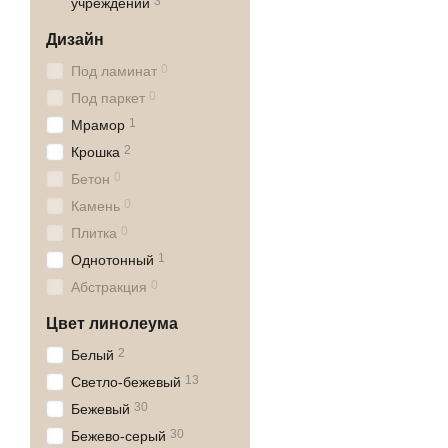
3
учреждений
Дизайн
0
Под ламинат
0
Под паркет
1
Мрамор
2
Крошка
0
Бетон
0
Камень
0
Плитка
1
Однотонный
0
Абстракция
Цвет линолеума
2
Белый
13
Светло-бежевый
30
Бежевый
30
Бежево-серый