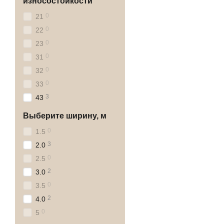
износостойкости
0
21
0
22
0
23
0
31
0
32
0
33
3
43
Выберите ширину, м
0
1.5
3
2.0
0
2.5
2
3.0
0
3.5
2
4.0
0
5