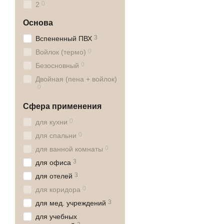
0
2
Основа
3
Вспененный ПВХ
0
Войлок (термо)
0
Безосновный
Двойная (пена + войлок)
0
Сфера применения
0
для кухни
0
для спальни
0
для ванной комнаты
3
для офиса
3
для отелей
0
для коридора
3
для мед. учреждений
для учебных