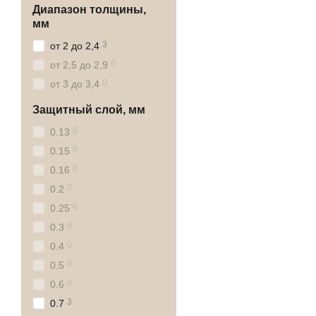
Диапазон толщины,
мм
3
от 2 до 2,4
0
от 2,5 до 2,9
0
от 3 до 3,4
Защитный слой, мм
0
0.13
0
0.15
0
0.16
0
0.2
0
0.25
0
0.3
0
0.4
0
0.5
0
0.6
3
0.7