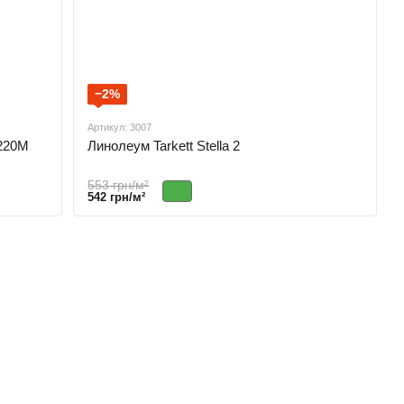
−2%
Артикул: 3007
 220M
Линолеум Tarkett Stella 2
553 грн/м²
542 грн/м²