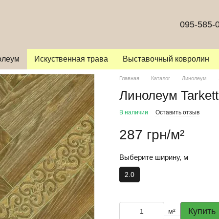
095-585-
олеум
Искуственная трава
Выставочный ковролин
Главная
Каталог
Линолеум
Линолеум Tarkett
В наличии
Оставить отзыв
287 грн/м²
Выберите ширину, м
2.0
Купить
м²