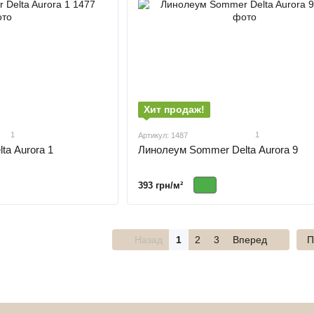
Хит продаж!
1
1
Артикул: 1487
a Aurora 1
Линолеум Sommer Delta Aurora 9
393 грн/м²
Назад
1
2
3
Вперед
П