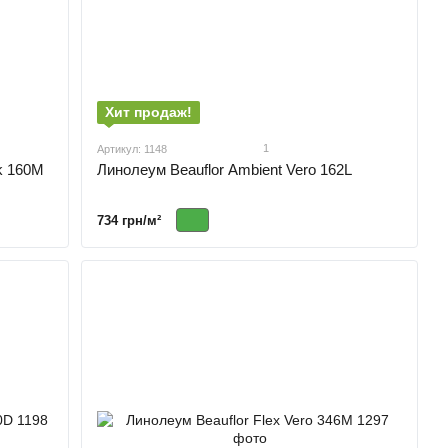
Хит продаж!
1
Артикул: 1148
k 160M
Линолеум Beauflor Ambient Vero 162L
734 грн/м²