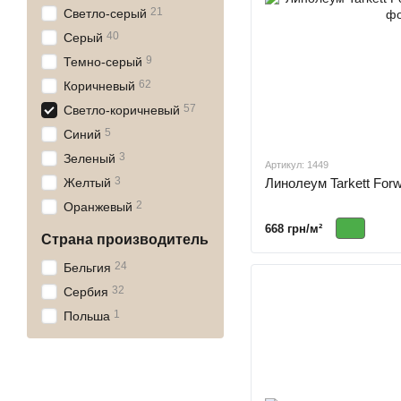
21
Светло-серый
40
Серый
9
Темно-серый
62
Коричневый
57
Светло-коричневый
5
Синий
3
Зеленый
Артикул: 1449
3
Линолеум Tarkett Forw
Желтый
2
Оранжевый
668 грн/м²
Страна производитель
24
Бельгия
32
Сербия
1
Польша