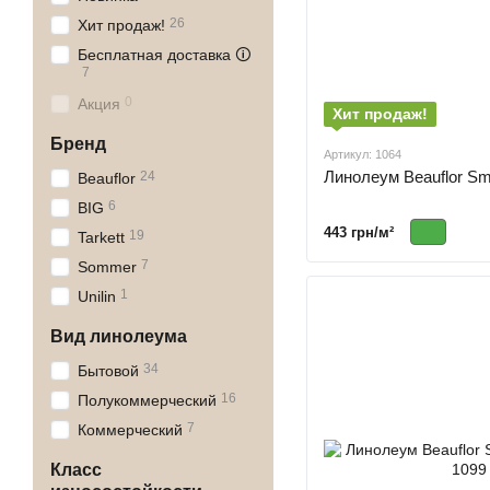
26
Хит продаж!
Бесплатная доставка 🛈
7
0
Акция
Хит продаж!
Бренд
Артикул: 1064
Линолеум Beauflor Sm
24
Beauflor
6
BIG
443 грн/м²
19
Tarkett
7
Sommer
1
Unilin
Вид линолеума
34
Бытовой
16
Полукоммерческий
7
Коммерческий
Класс