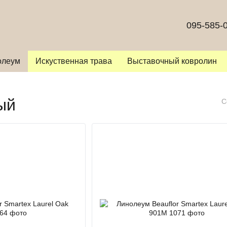
095-585-
олеум
Искуственная трава
Выставочный ковролин
ый
С