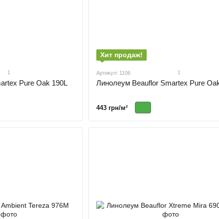
Хит продаж!
1
1
Артикул: 1106
artex Pure Oak 190L
Линолеум Beauflor Smartex Pure Oa
443 грн/м²