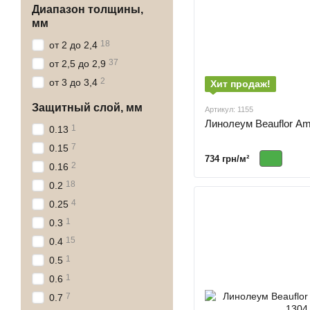
Диапазон толщины,
мм
18
от 2 до 2,4
37
от 2,5 до 2,9
2
от 3 до 3,4
Хит продаж!
Защитный слой, мм
Артикул: 1155
Линолеум Beauflor Am
1
0.13
7
0.15
734 грн/м²
2
0.16
18
0.2
4
0.25
1
0.3
15
0.4
1
0.5
1
0.6
7
0.7