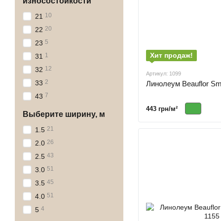
износостойкости
10
21
20
22
5
23
Хит продаж!
1
31
12
32
Артикул: 1099
2
33
Линолеум Beauflor Sm
7
43
443 грн/м²
Выберите ширину, м
21
1.5
26
2.0
43
2.5
51
3.0
45
3.5
51
4.0
4
5