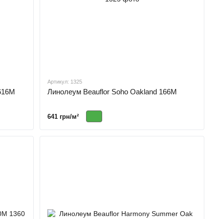
Артикул: 1325
 616M
Линолеум Beauflor Soho Oakland 166M
641 грн/м²