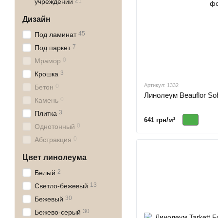
21
учреждений
Дизайн
45
Под ламинат
7
Под паркет
0
Мрамор
3
Крошка
Артикул: 1332
0
Бетон
Линолеум Beauflor So
0
Камень
3
Плитка
641 грн/м²
0
Однотонный
0
Абстракция
Цвет линолеума
2
Белый
13
Светло-бежевый
30
Бежевый
30
Бежево-серый