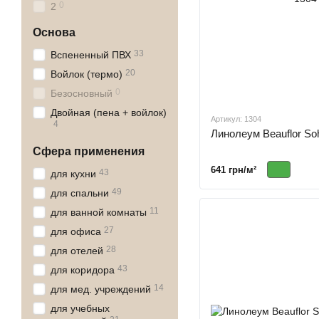
0
2
Основа
33
Вспененный ПВХ
20
Войлок (термо)
0
Безосновный
Двойная (пена + войлок)
Артикул: 1304
4
Линолеум Beauflor So
Сфера применения
641 грн/м²
43
для кухни
49
для спальни
11
для ванной комнаты
27
для офиса
28
для отелей
43
для коридора
14
для мед. учреждений
для учебных