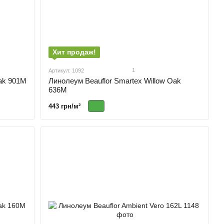
Хит продаж!
1
Артикул: 1092
Oak 901M
Линолеум Beauflor Smartex Willow Oak
636M
443 грн/м²