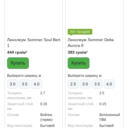
Хит продаж!
Линолеум Sommer Soul Bert
Линолеум Sommer Delta
1
Aurora 8
444 грн/м²
393 грн/м²
Купить
Купить
Выберите ширину, м
Выберите ширину, м
3.0
3.5
4.0
2.5
3.0
3.5
4.0
Толщина
2.7
Толщина
2.5
линолеума, мм
линолеума, мм
Защитный слой,
0.16
Защитный слой,
0.15
мм
мм
Основа
Войлок
Основа
Вспененный
(термо)
ПВХ
Вид линолеума
Бытовой
Вид линолеума
Бытовой