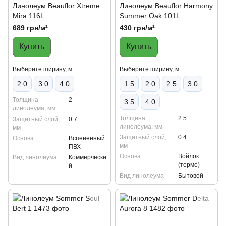
Линолеум Beauflor Xtreme
Линолеум Beauflor Harmony
Mira 116L
Summer Oak 101L
689 грн/м²
430 грн/м²
Купить
Купить
Выберите ширину, м
Выберите ширину, м
2.0
3.0
4.0
1.5
2.0
2.5
3.0
Толщина
2
3.5
4.0
линолеума, мм
Толщина
2.5
Защитный слой,
0.7
линолеума, мм
мм
Защитный слой,
0.4
Основа
Вспененный
мм
ПВХ
Основа
Войлок
Вид линолеума
Коммерчески
(термо)
й
Вид линолеума
Бытовой