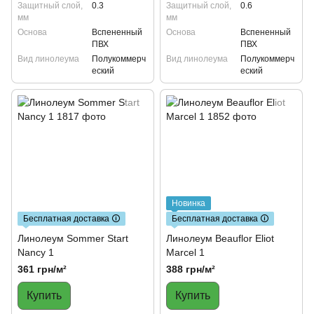
Защитный слой,
0.3
Защитный слой,
0.6
мм
мм
Основа
Вспененный
Основа
Вспененный
ПВХ
ПВХ
Вид линолеума
Полукоммерч
Вид линолеума
Полукоммерч
еский
еский
Новинка
Бесплатная доставка 🛈
Бесплатная доставка 🛈
Линолеум Sommer Start
Линолеум Beauflor Eliot
Nancy 1
Marcel 1
361 грн/м²
388 грн/м²
Купить
Купить