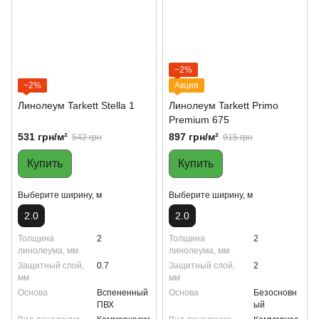
−2%
−2%
Акция
Линолеум Tarkett Stella 1
Линолеум Tarkett Primo
Premium 675
531 грн/м²
897 грн/м²
542 грн
915 грн
Купить
Купить
Выберите ширину, м
Выберите ширину, м
2.0
2.0
Толщина
2
Толщина
2
линолеума, мм
линолеума, мм
Защитный слой,
0.7
Защитный слой,
2
мм
мм
Основа
Вспененный
Основа
Безосновн
ПВХ
ый