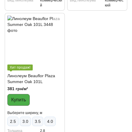
Вид линолеума
Коммерчески
Вид линолеума
Коммерчес
й
кий
Хит продаж!
Линолеум Beauflor Plaza
Summer Oak 101L
381 грн/м²
Купить
Выберите ширину, м
2.5
3.0
3.5
4.0
Толщина
2.8