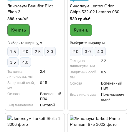
Линолеум Beauflor Eliot
Линолеум Lentex Orion
Elton 2
Chips 522-02 Lemnos 030
388 грн/м²
530 грн/м²
Купить
Купить
Выберите ширину, м
Выберите ширину, м
1.5
2.0
2.5
3.0
2.0
3.0
4.0
Толщина
2.2
3.5
4.0
линолеума, мм
Толщина
2.4
Защитный слой,
0.5
линолеума, мм
мм
Защитный слой,
0.15
Основа
Вспененный
мм
ПВХ
Основа
Вспененный
Вид линолеума
Полукоммерч
ПВХ
еский
Вид линолеума
Бытовой