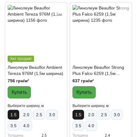
Хит продаж!
Линолеум Beauflor Ambient
Линолеум Beauflor Strong
Tereza 976M (1,5м ширина)
Plus Falco 6259 (1,5м
ширина)
756 грн/м²
637 грн/м²
Купить
Купить
Выберите ширину, м
Выберите ширину, м
1.5
2.0
2.5
3.0
1.5
2.0
2.5
3.0
3.5
4.0
3.5
4.0
Толщина
2.5
Толщина
2.4