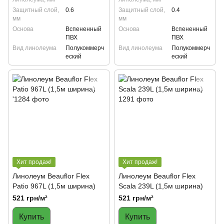
Защитный слой,
0.6
Защитный слой,
0.4
мм
мм
Основа
Вспененный
Основа
Вспененный
ПВХ
ПВХ
Вид линолеума
Полукоммерч
Вид линолеума
Полукоммерч
еский
еский
Хит продаж!
Хит продаж!
Линолеум Beauflor Flex
Линолеум Beauflor Flex
Patio 967L (1,5м ширина)
Scala 239L (1,5м ширина)
521 грн/м²
521 грн/м²
Купить
Купить