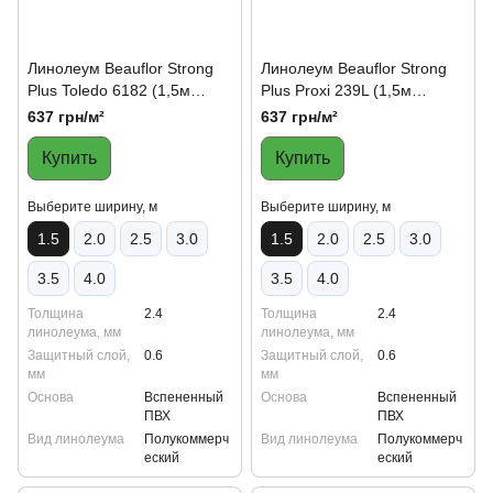
Линолеум Beauflor Strong
Линолеум Beauflor Strong
Plus Toledo 6182 (1,5м
Plus Proxi 239L (1,5м
ширина)
ширина)
637 грн/м²
637 грн/м²
Купить
Купить
Выберите ширину, м
Выберите ширину, м
1.5
2.0
2.5
3.0
1.5
2.0
2.5
3.0
3.5
4.0
3.5
4.0
Толщина
2.4
Толщина
2.4
линолеума, мм
линолеума, мм
Защитный слой,
0.6
Защитный слой,
0.6
мм
мм
Основа
Вспененный
Основа
Вспененный
ПВХ
ПВХ
Вид линолеума
Полукоммерч
Вид линолеума
Полукоммерч
еский
еский