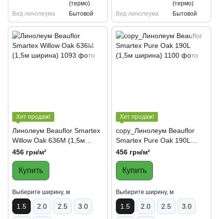
(термо)
(термо)
Вид линолеума
Бытовой
Вид линолеума
Бытовой
Хит продаж!
Хит продаж!
Линолеум Beauflor Smartex
copy_Линолеум Beauflor
Willow Oak 636M (1,5м
Smartex Pure Oak 190L
ширина)
(1,5м ширина)
456 грн/м²
456 грн/м²
Купить
Купить
Выберите ширину, м
Выберите ширину, м
1.5
2.0
2.5
3.0
1.5
2.0
2.5
3.0