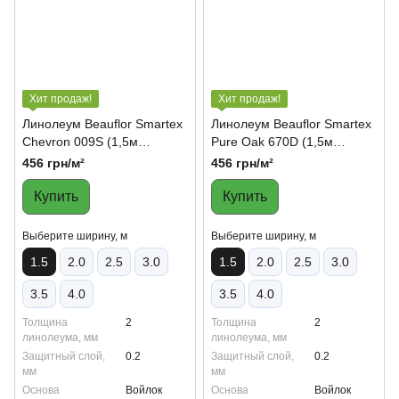
Хит продаж!
Хит продаж!
Линолеум Beauflor Smartex
Линолеум Beauflor Smartex
Chevron 009S (1,5м
Pure Oak 670D (1,5м
ширина)
ширина)
456 грн/м²
456 грн/м²
Купить
Купить
Выберите ширину, м
Выберите ширину, м
1.5
2.0
2.5
3.0
1.5
2.0
2.5
3.0
3.5
4.0
3.5
4.0
Толщина
2
Толщина
2
линолеума, мм
линолеума, мм
Защитный слой,
0.2
Защитный слой,
0.2
мм
мм
Основа
Войлок
Основа
Войлок