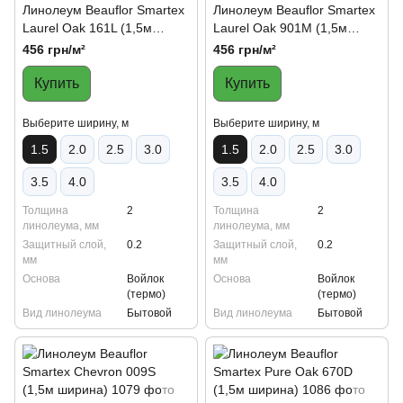
Линолеум Beauflor Smartex
Линолеум Beauflor Smartex
Laurel Oak 161L (1,5м
Laurel Oak 901M (1,5м
ширина)
ширина)
456 грн/м²
456 грн/м²
Купить
Купить
Выберите ширину, м
Выберите ширину, м
1.5
2.0
2.5
3.0
1.5
2.0
2.5
3.0
3.5
4.0
3.5
4.0
Толщина
2
Толщина
2
линолеума, мм
линолеума, мм
Защитный слой,
0.2
Защитный слой,
0.2
мм
мм
Основа
Войлок
Основа
Войлок
(термо)
(термо)
Вид линолеума
Бытовой
Вид линолеума
Бытовой