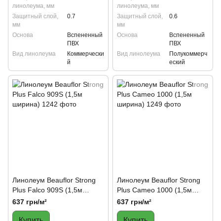
линолеума, мм
линолеума, мм
Защитный слой,
0.7
Защитный слой,
0.6
мм
мм
Основа
Вспененный
Основа
Вспененный
ПВХ
ПВХ
Вид линолеума
Коммерчески
Вид линолеума
Полукоммерч
й
еский
Линолеум Beauflor Strong
Линолеум Beauflor Strong
Plus Falco 909S (1,5м
Plus Cameo 1000 (1,5м
ширина)
ширина)
637 грн/м²
637 грн/м²
Купить
Купить