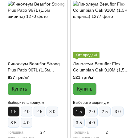
Хит продаж!
Линолеум Beauflor Strong
Линолеум Beauflor Flex
Plus Patio 967L (1,5м
Columbian Oak 910M (1,5м
ширина)
ширина)
637 грн/м²
521 грн/м²
Купить
Купить
Выберите ширину, м
Выберите ширину, м
1.5
2.0
2.5
3.0
1.5
2.0
2.5
3.0
3.5
4.0
3.5
4.0
Толщина
2.4
Толщина
2
линолеума, мм
линолеума, мм