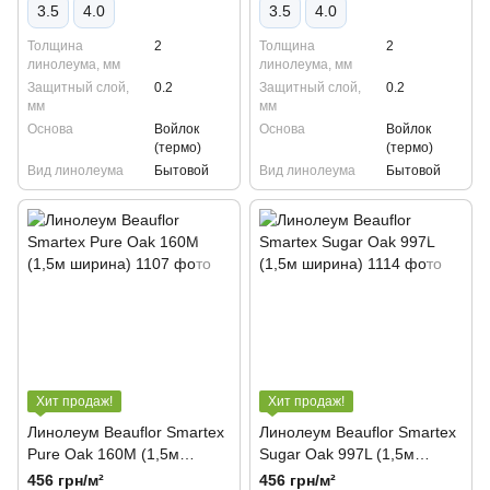
3.5
4.0
3.5
4.0
Толщина
2
Толщина
2
линолеума, мм
линолеума, мм
Защитный слой,
0.2
Защитный слой,
0.2
мм
мм
Основа
Войлок
Основа
Войлок
(термо)
(термо)
Вид линолеума
Бытовой
Вид линолеума
Бытовой
Хит продаж!
Хит продаж!
Линолеум Beauflor Smartex
Линолеум Beauflor Smartex
Pure Oak 160M (1,5м
Sugar Oak 997L (1,5м
ширина)
ширина)
456 грн/м²
456 грн/м²