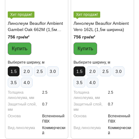
Хит продаж!
Хит продаж!
Линолеум Beauflor Ambient
Линолеум Beauflor Ambient
Gambel Oak 662M (1,5м
Vero 162L (1,5м ширина)
ширина)
756 грн/м²
756 грн/м²
Купить
Купить
Выберите ширину, м
Выберите ширину, м
1.5
2.0
2.5
3.0
1.5
2.0
2.5
3.0
3.5
4.0
3.5
4.0
Толщина
2.5
Толщина
2.5
линолеума, мм
линолеума, мм
Защитный слой,
0.7
Защитный слой,
0.7
мм
мм
Основа
Вспененный
Основа
Вспененный
ПВХ
ПВХ
Вид линолеума
Коммерчески
Вид линолеума
Коммерчески
й
й