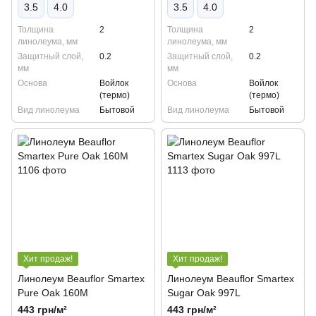
3.5
4.0
3.5
4.0
Толщина
2
Толщина
2
линолеума, мм
линолеума, мм
Защитный слой,
0.2
Защитный слой,
0.2
мм
мм
Основа
Войлок
Основа
Войлок
(термо)
(термо)
Вид линолеума
Бытовой
Вид линолеума
Бытовой
Хит продаж!
Хит продаж!
Линолеум Beauflor Smartex
Линолеум Beauflor Smartex
Pure Oak 160M
Sugar Oak 997L
443 грн/м²
443 грн/м²