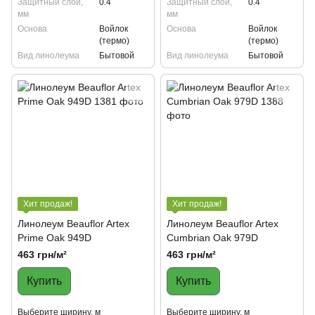
Защитный слой,
0.4
Защитный слой,
0.4
мм
мм
Основа
Войлок
Основа
Войлок
(термо)
(термо)
Вид линолеума
Бытовой
Вид линолеума
Бытовой
Хит продаж!
Хит продаж!
Линолеум Beauflor Artex
Линолеум Beauflor Artex
Prime Oak 949D
Cumbrian Oak 979D
463 грн/м²
463 грн/м²
Купить
Купить
Выберите ширину, м
Выберите ширину, м