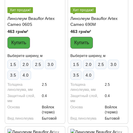
Хит продаж!
Хит продаж!
Линолеум Beauflor Artex
Линолеум Beauflor Artex
Cameo 060S
Cameo 690M
463 грн/м²
463 грн/м²
Купить
Купить
Выберите ширину, м
Выберите ширину, м
1.5
2.0
2.5
3.0
1.5
2.0
2.5
3.0
3.5
4.0
3.5
4.0
Толщина
2.5
Толщина
2.5
линолеума, мм
линолеума, мм
Защитный слой,
0.4
Защитный слой,
0.4
мм
мм
Основа
Войлок
Основа
Войлок
(термо)
(термо)
Вид линолеума
Бытовой
Вид линолеума
Бытовой