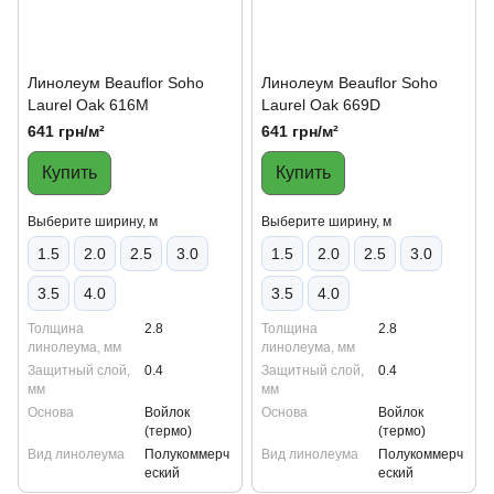
Линолеум Beauflor Soho
Линолеум Beauflor Soho
Laurel Oak 616M
Laurel Oak 669D
641 грн/м²
641 грн/м²
Купить
Купить
Выберите ширину, м
Выберите ширину, м
1.5
2.0
2.5
3.0
1.5
2.0
2.5
3.0
3.5
4.0
3.5
4.0
Толщина
2.8
Толщина
2.8
линолеума, мм
линолеума, мм
Защитный слой,
0.4
Защитный слой,
0.4
мм
мм
Основа
Войлок
Основа
Войлок
(термо)
(термо)
Вид линолеума
Полукоммерч
Вид линолеума
Полукоммерч
еский
еский