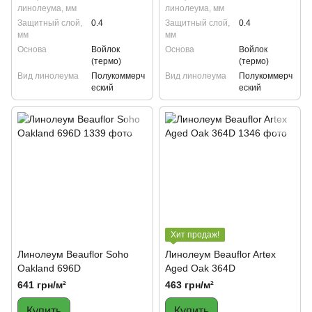
линолеума, мм
линолеума, мм
Защитный слой,
0.4
Защитный слой,
0.4
мм
мм
Основа
Войлок
Основа
Войлок
(термо)
(термо)
Вид линолеума
Полукоммерч
Вид линолеума
Полукоммерч
еский
еский
Хит продаж!
Линолеум Beauflor Soho
Линолеум Beauflor Artex
Oakland 696D
Aged Oak 364D
641 грн/м²
463 грн/м²
Купить
Купить