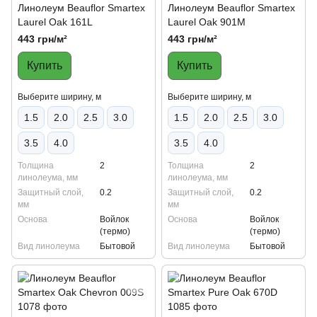
Линолеум Beauflor Smartex
Линолеум Beauflor Smartex
Laurel Oak 161L
Laurel Oak 901M
443 грн/м²
443 грн/м²
Купить
Купить
Выберите ширину, м
Выберите ширину, м
1.5
2.0
2.5
3.0
1.5
2.0
2.5
3.0
3.5
4.0
3.5
4.0
Толщина
2
Толщина
2
линолеума, мм
линолеума, мм
Защитный слой,
0.2
Защитный слой,
0.2
мм
мм
Основа
Войлок
Основа
Войлок
(термо)
(термо)
Вид линолеума
Бытовой
Вид линолеума
Бытовой