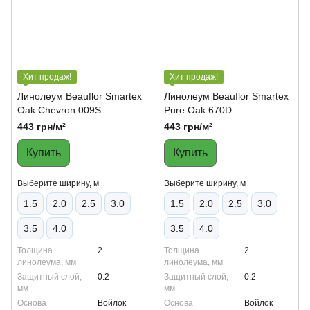
Хит продаж!
Хит продаж!
Линолеум Beauflor Smartex
Линолеум Beauflor Smartex
Oak Chevron 009S
Pure Oak 670D
443 грн/м²
443 грн/м²
Купить
Купить
Выберите ширину, м
Выберите ширину, м
1.5
2.0
2.5
3.0
1.5
2.0
2.5
3.0
3.5
4.0
3.5
4.0
Толщина
2
Толщина
2
линолеума, мм
линолеума, мм
Защитный слой,
0.2
Защитный слой,
0.2
мм
мм
Основа
Войлок
Основа
Войлок