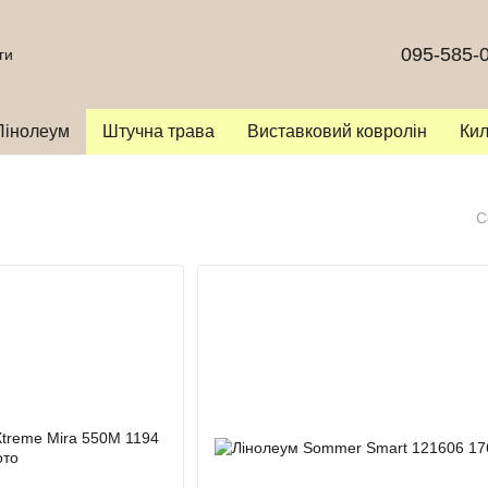
095-585-
ги
Лінолеум
Штучна трава
Виставковий ковролін
Ки
С