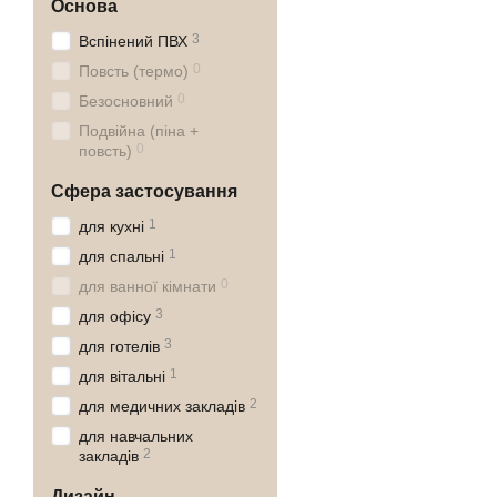
Основа
3
Вспінений ПВХ
0
Повсть (термо)
0
Безосновний
Подвійна (піна +
0
повсть)
Сфера застосування
1
для кухні
1
для спальні
0
для ванної кімнати
3
для офісу
3
для готелів
1
для вітальні
2
для медичних закладів
для навчальних
2
закладів
Дизайн