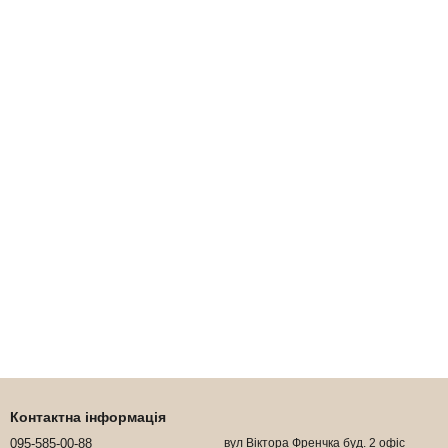
Контактна інформація
095-585-00-88
вул Віктора Френчка буд. 2 офіс