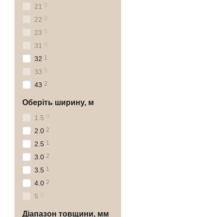
0
21
0
22
0
23
0
31
1
32
0
33
2
43
Oберіть ширину, м
0
1.5
2
2.0
1
2.5
2
3.0
1
3.5
2
4.0
0
5
Діапазон товщини, мм