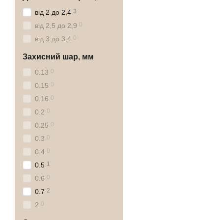
3
від 2 до 2,4
0
від 2,5 до 2,9
0
від 3 до 3,4
Захисний шар, мм
0
0.13
0
0.15
0
0.16
0
0.2
0
0.25
0
0.3
0
0.4
1
0.5
0
0.6
2
0.7
0
2