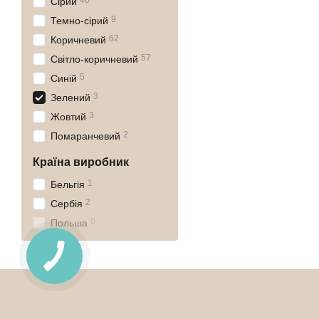
40
Сірий
9
Темно-сірий
62
Коричневий
57
Світло-коричневий
5
Синій
3
Зелений
3
Жовтий
2
Помаранчевий
Країна виробник
1
Бельгія
2
Сербія
0
Польша