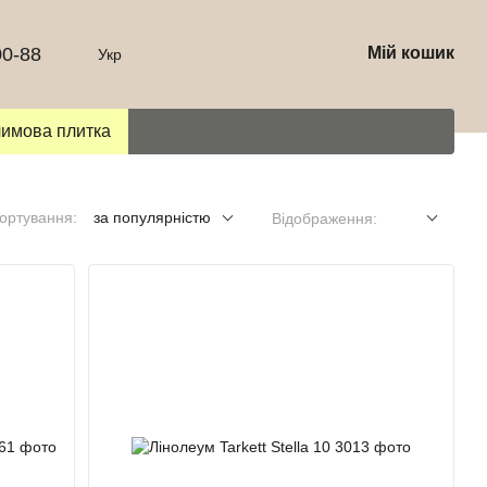
00-88
Мій кошик
Укр
лимова плитка
ортування:
за популярністю
Відображення: