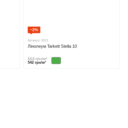
−2%
Артикул: 3013
Лінолеум Tarkett Stella 10
553 грн/м²
542 грн/м²