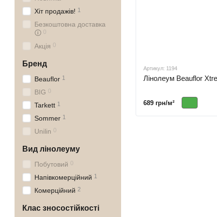
1
Хіт продажів!
Безкоштовна доставка
0
🛈
0
Акція
Бренд
Артикул: 1194
Лінолеум Beauflor Xt
1
Beauflor
0
BIG
689 грн/м²
1
Tarkett
1
Sommer
0
Unilin
Вид лінолеуму
0
Побутовий
1
Напівкомерційний
2
Комерційний
Клас зносостійкості