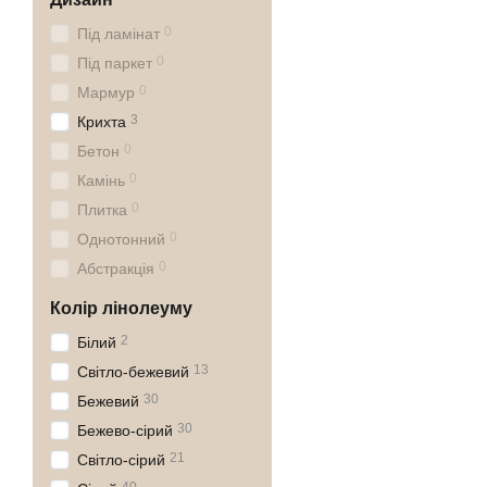
0
Під ламінат
0
Під паркет
0
Мармур
3
Крихта
0
Бетон
0
Камінь
0
Плитка
0
Однотонний
0
Абстракція
Колір лінолеуму
2
Білий
13
Світло-бежевий
30
Бежевий
30
Бежево-сірий
21
Світло-сірий