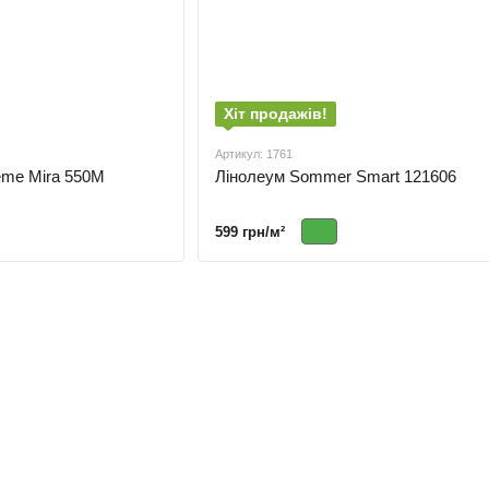
Хіт продажів!
Артикул: 1761
reme Mira 550M
Лінолеум Sommer Smart 121606
599 грн/м²