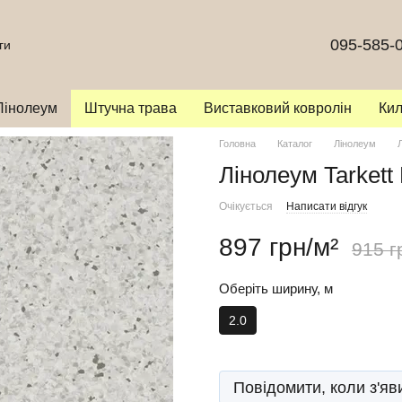
095-585-
ги
Лінолеум
Штучна трава
Виставковий ковролін
Ки
Головна
Каталог
Лінолеум
Лінолеум Tarkett
Очікується
Написати відгук
897 грн/м²
915 г
Oберіть ширину, м
2.0
Повідомити, коли з'яв