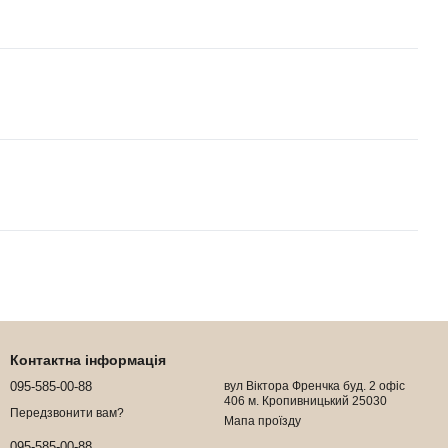
Контактна інформація
095-585-00-88
вул Віктора Френчка буд. 2 офіс
406 м. Кропивницький 25030
Передзвонити вам?
Мапа проїзду
095-585-00-88