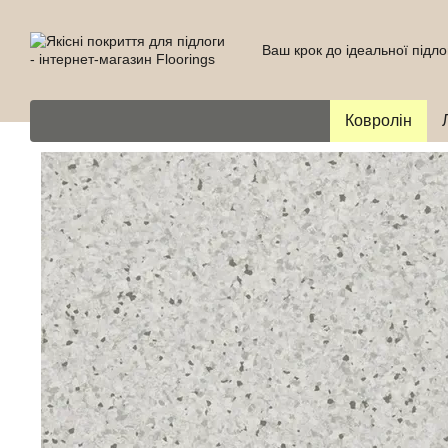
Перейти до основного контенту
Ваш крок до ідеальної підло
Ковролін