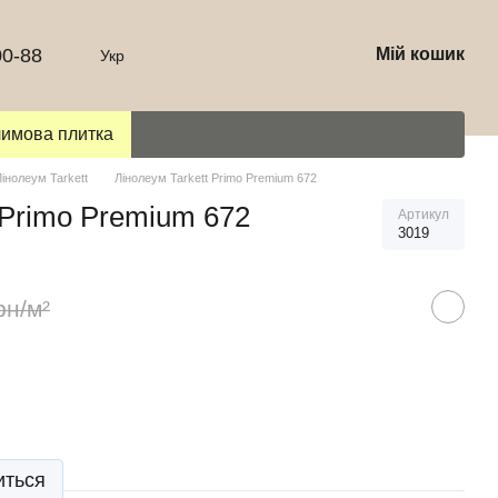
00-88
Мій кошик
Укр
лимова плитка
Лінолеум Tarkett
Лінолеум Tarkett Primo Premium 672
 Primo Premium 672
Артикул
3019
рн/м²
иться