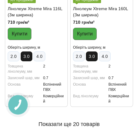
Хіт продажів!
Хіт продажів!
Лінолеум Xtreme Mira 116L
Лінолеум Xtreme Mira 160L
(3м ширина)
(3м ширина)
710 грн/м²
710 грн/м²
Купити
Купити
Oберіть ширину, м
Oберіть ширину, м
2.0
3.0
4.0
2.0
3.0
4.0
Товщина
2
Товщина
2
лінолеуму, мм
лінолеуму, мм
Захисний шар, мм
0.7
Захисний шар, мм
0.7
Основа
Вспінений
Основа
Вспінений
ПВХ
ПВХ
Вид лінолеуму
Комерційни
Вид лінолеуму
Комерційни
й
й
Показати ще 20 товарів