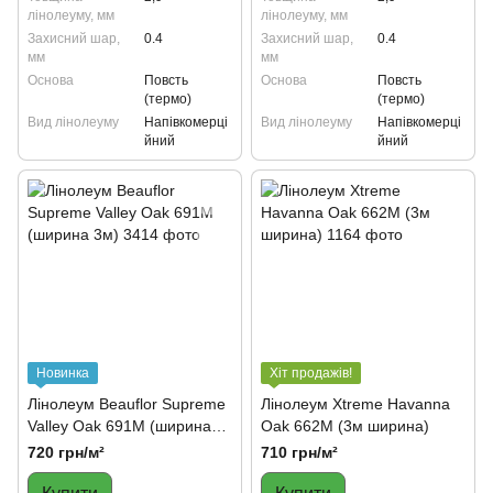
лінолеуму, мм
лінолеуму, мм
Захисний шар,
0.4
Захисний шар,
0.4
мм
мм
Основа
Повсть
Основа
Повсть
(термо)
(термо)
Вид лінолеуму
Напівкомерці
Вид лінолеуму
Напівкомерці
йний
йний
Новинка
Хіт продажів!
Лінолеум Beauflor Supreme
Лінолеум Xtreme Havanna
Valley Oak 691M (ширина
Oak 662M (3м ширина)
3м)
720 грн/м²
710 грн/м²