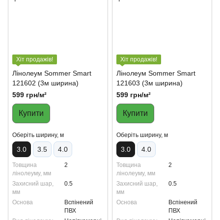
Хіт продажів!
Хіт продажів!
Лінолеум Sommer Smart
Лінолеум Sommer Smart
121602 (3м ширина)
121603 (3м ширина)
599 грн/м²
599 грн/м²
Купити
Купити
Oберіть ширину, м
Oберіть ширину, м
3.0
3.5
4.0
3.0
4.0
Товщина
2
Товщина
2
лінолеуму, мм
лінолеуму, мм
Захисний шар,
0.5
Захисний шар,
0.5
мм
мм
Основа
Вспінений
Основа
Вспінений
ПВХ
ПВХ