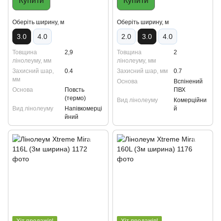
Купити
Купити
Oберіть ширину, м
Oберіть ширину, м
3.0
4.0
2.0
3.0
4.0
Товщина
2,9
Товщина
2
лінолеуму, мм
лінолеуму, мм
Захисний шар,
0.4
Захисний шар, мм
0.7
мм
Основа
Вспінений
Основа
Повсть
ПВХ
(термо)
Вид лінолеуму
Комерційни
Вид лінолеуму
Напівкомерці
й
йний