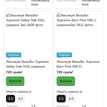
Вид лінолеуму
Напівкомерці
Вид лінолеуму
Напівкомерці
йний
йний
Новинка
Новинка
Лінолеум Beauflor Supreme
Лінолеум Beauflor Supreme
Valley Oak 916L (ширина
Barn Pine 696 D
3м)
(ширина3м)
720 грн/м²
720 грн/м²
Купити
Купити
Oберіть ширину, м
Oберіть ширину, м
3.0
4.0
3.0
4.0
Товщина
2,9
Товщина
2,9