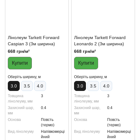
Лінолеум Tarkett Forward
Лінолеум Tarkett Forward
Caspian 3 (3м ширина)
Leonardo 2 (3м ширина)
668 грн/м²
668 грн/м²
Купити
Купити
Oберіть ширину, м
Oберіть ширину, м
3.0
3.5
4.0
3.0
3.5
4.0
Товщина
3
Товщина
3
лінолеуму, мм
лінолеуму, мм
Захисний шар,
0.4
Захисний шар,
0.4
мм
мм
Основа
Повсть
Основа
Повсть
(термо)
(термо)
Вид лінолеуму
Напівкомерці
Вид лінолеуму
Напівкомерці
йний
йний