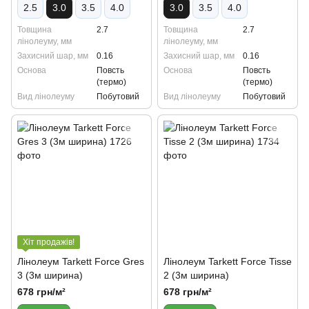
2.5
3.0
3.5
4.0
3.0
3.5
4.0
Товщина
2.7
Товщина
2.7
лінолеуму, мм
лінолеуму, мм
Захисний шар, мм
0.16
Захисний шар, мм
0.16
Основа
Повсть
Основа
Повсть
(термо)
(термо)
Вид лінолеуму
Побутовий
Вид лінолеуму
Побутовий
Хіт продажів!
Лінолеум Tarkett Force Gres
Лінолеум Tarkett Force Tisse
3 (3м ширина)
2 (3м ширина)
678 грн/м²
678 грн/м²