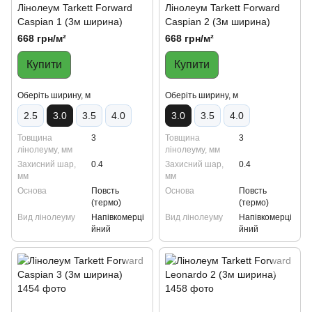
Лінолеум Tarkett Forward
Лінолеум Tarkett Forward
Caspian 1 (3м ширина)
Caspian 2 (3м ширина)
668 грн/м²
668 грн/м²
Купити
Купити
Oберіть ширину, м
Oберіть ширину, м
2.5
3.0
3.5
4.0
3.0
3.5
4.0
Товщина
3
Товщина
3
лінолеуму, мм
лінолеуму, мм
Захисний шар,
0.4
Захисний шар,
0.4
мм
мм
Основа
Повсть
Основа
Повсть
(термо)
(термо)
Вид лінолеуму
Напівкомерці
Вид лінолеуму
Напівкомерці
йний
йний