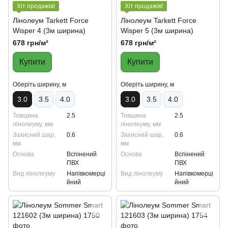
Хіт продажів!
Хіт продажів!
Лінолеум Tarkett Force
Лінолеум Tarkett Force
Wisper 4 (3м ширина)
Wisper 5 (3м ширина)
678 грн/м²
678 грн/м²
Купити
Купити
Oберіть ширину, м
Oберіть ширину, м
3.0
3.5
4.0
3.0
3.5
4.0
Товщина
2.5
Товщина
2.5
лінолеуму, мм
лінолеуму, мм
Захисний шар,
0.6
Захисний шар,
0.6
мм
мм
Основа
Вспінений
Основа
Вспінений
ПВХ
ПВХ
Вид лінолеуму
Напівкомерці
Вид лінолеуму
Напівкомерці
йний
йний