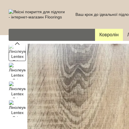
Перейти до основного контенту
Ваш крок до ідеальної підло
Ковролін