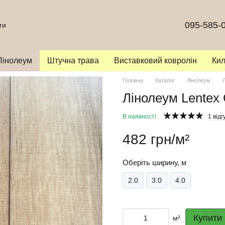
095-585-
ги
Лінолеум
Штучна трава
Виставковий ковролін
Ки
Головна
Каталог
Лінолеум
Лінолеум Lentex 
В наявності
1 відг
482 грн/м²
Oберіть ширину, м
2.0
3.0
4.0
Купити
м²