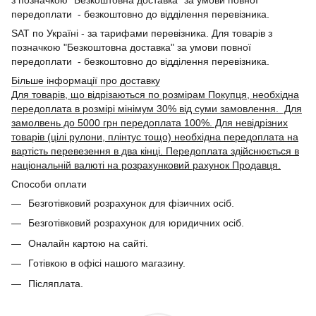
з позначкою "Безкоштовна доставка" за умови повної
передоплати - безкоштовно до відділення перевізника.
SAT по Україні - за тарифами перевізника. Для товарів з
позначкою "Безкоштовна доставка" за умови повної
передоплати - безкоштовно до відділення перевізника.
Більше інформації про доставку
Для товарів, що відрізаються по розмірам Покупця, необхідна
передоплата в розмірі мінімум 30% від суми замовлення. Для
замолвень до 5000 грн передоплата 100%. Для невідрізних
товарів (цілі рулони, плінтус тощо) необхідна передоплата на
вартість перевезення в два кінці. Передоплата здійснюється в
національній валюті на розрахунковий рахунок Продавця.
Способи оплати
Безготівковий розрахунок для фізичних осіб.
Безготівковий розрахунок для юридичних осіб.
Оналайн картою на сайті.
Готівкою в офісі нашого магазину.
Післяплата.