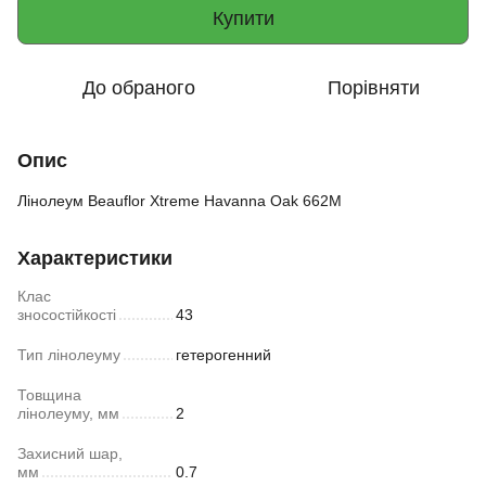
Купити
До обраного
Порівняти
Опис
Лінолеум Beauflor Xtreme Havanna Oak 662M
Характеристики
Клас
зносостійкості
43
Тип лінолеуму
гетерогенний
Товщина
лінолеуму, мм
2
Захисний шар,
мм
0.7