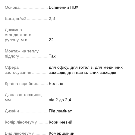
Основа
Вспінений ПВХ
Вага, кг/м2
2,8
Довжина
стандартного
рулону, м.п
22
Монтаж на теплу
підлогу
Так
Сфера
для офісу, для готелів, для медичних
застосування
закладів, для навчальних закладів
Країна виробник
Бельгія
Діапазон товщини,
мм
від 2 до 2,4
Дизайн
Під ламінат
Колір лінолеуму
Коричневий
Вид лінолеуму
Комерційний