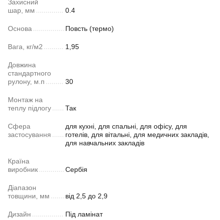
Захисний
шар, мм
0.4
Основа
Повсть (термо)
Вага, кг/м2
1,95
Довжина
стандартного
рулону, м.п
30
Монтаж на
теплу підлогу
Так
Сфера
для кухні, для спальні, для офісу, для
застосування
готелів, для вітальні, для медичних закладів,
для навчальних закладів
Країна
виробник
Сербія
Діапазон
товщини, мм
від 2,5 до 2,9
Дизайн
Під ламінат