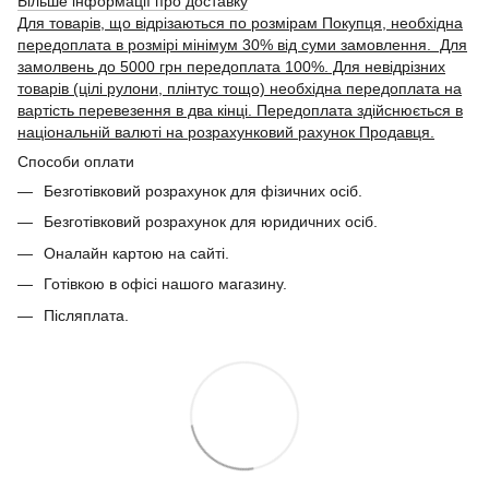
Більше інформації про доставку
Для товарів, що відрізаються по розмірам Покупця, необхідна
передоплата в розмірі мінімум 30% від суми замовлення. Для
замолвень до 5000 грн передоплата 100%. Для невідрізних
товарів (цілі рулони, плінтус тощо) необхідна передоплата на
вартість перевезення в два кінці. Передоплата здійснюється в
національній валюті на розрахунковий рахунок Продавця.
Способи оплати
Безготівковий розрахунок для фізичних осіб.
Безготівковий розрахунок для юридичних осіб.
Оналайн картою на сайті.
Готівкою в офісі нашого магазину.
Післяплата.