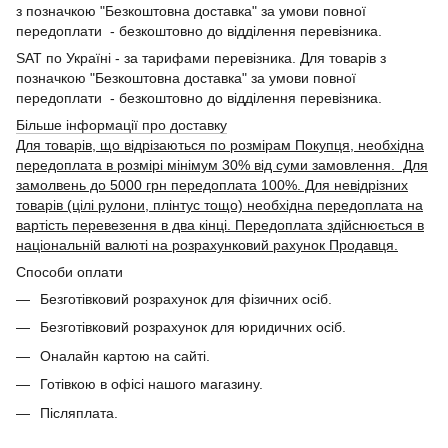
з позначкою "Безкоштовна доставка" за умови повної
передоплати - безкоштовно до відділення перевізника.
SAT по Україні - за тарифами перевізника. Для товарів з
позначкою "Безкоштовна доставка" за умови повної
передоплати - безкоштовно до відділення перевізника.
Більше інформації про доставку
Для товарів, що відрізаються по розмірам Покупця, необхідна
передоплата в розмірі мінімум 30% від суми замовлення. Для
замолвень до 5000 грн передоплата 100%. Для невідрізних
товарів (цілі рулони, плінтус тощо) необхідна передоплата на
вартість перевезення в два кінці. Передоплата здійснюється в
національній валюті на розрахунковий рахунок Продавця.
Способи оплати
Безготівковий розрахунок для фізичних осіб.
Безготівковий розрахунок для юридичних осіб.
Оналайн картою на сайті.
Готівкою в офісі нашого магазину.
Післяплата.