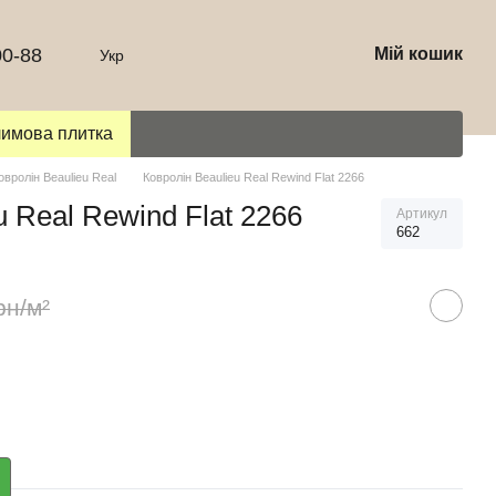
00-88
Мій кошик
Укр
лимова плитка
овролін Beaulieu Real
Ковролін Beaulieu Real Rewind Flat 2266
u Real Rewind Flat 2266
Артикул
662
рн/м²