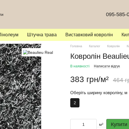
095-585-
ги
Лінолеум
Штучна трава
Виставковий ковролін
Ки
Головна
Каталог
Ковролін
К
Ковролін Beaulie
В наявності
Написати відгук
383 грн/м²
464 г
Оберіть ширину ковроліну, м
2
Купити
м²