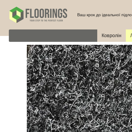
Перейти до основного контенту
Ваш крок до ідеальної підло
Ковролін