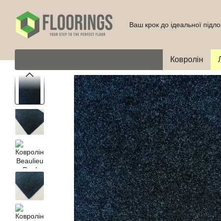
Перейти до основного контенту
Ваш крок до ідеальної підло
Ковролін