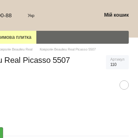
00-88
Мій кошик
Укр
лимова плитка
овролін Beaulieu Real
Ковролін Beaulieu Real Picasso 5507
u Real Picasso 5507
Артикул
110