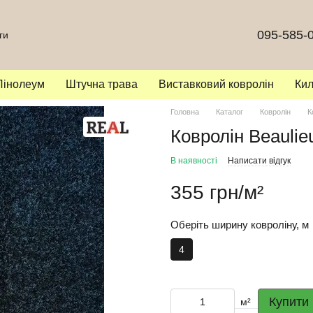
095-585-
ги
Лінолеум
Штучна трава
Виставковий ковролін
Ки
Головна
Каталог
Ковролін
К
Ковролін Beaulie
В наявності
Написати відгук
355 грн/м²
Оберіть ширину ковроліну, м
4
Купити
м²