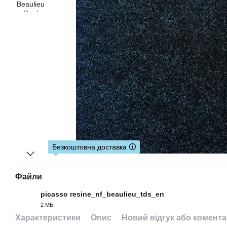
Безкоштовна доставка 🛈
Файли
picasso resine_nf_beaulieu_tds_en
2 МБ
PDF
Характеристики
Опис
Новий відгук або комент