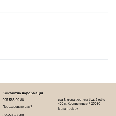
Контактна інформація
095-585-00-88
вул Віктора Френчка буд. 2 офіс
406 м. Кропивницький 25030
Передзвонити вам?
Мапа проїзду
095-585-00-88