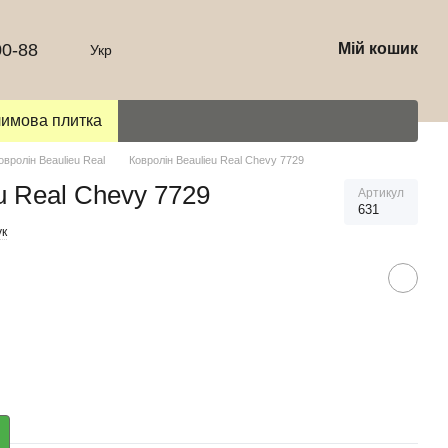
00-88
Мій кошик
Укр
лимова плитка
овролін Beaulieu Real
Ковролін Beaulieu Real Chevy 7729
u Real Chevy 7729
Артикул
631
ук