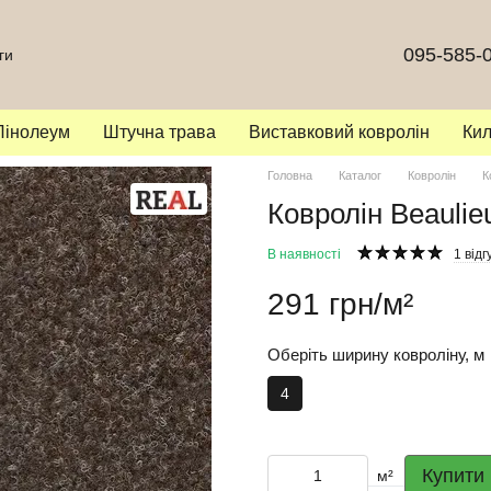
095-585-
ги
Лінолеум
Штучна трава
Виставковий ковролін
Ки
Головна
Каталог
Ковролін
К
Ковролін Beaulie
В наявності
1 відг
291 грн/м²
Оберіть ширину ковроліну, м
4
Купити
м²