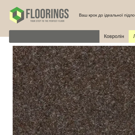
Перейти до основного контенту
Ваш крок до ідеальної підло
Ковролін