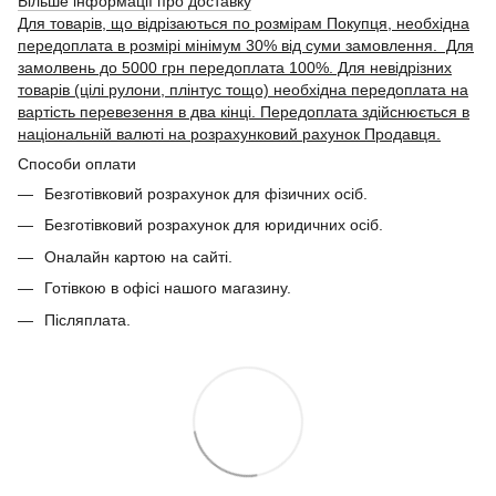
Більше інформації про доставку
Для товарів, що відрізаються по розмірам Покупця, необхідна
передоплата в розмірі мінімум 30% від суми замовлення. Для
замолвень до 5000 грн передоплата 100%. Для невідрізних
товарів (цілі рулони, плінтус тощо) необхідна передоплата на
вартість перевезення в два кінці. Передоплата здійснюється в
національній валюті на розрахунковий рахунок Продавця.
Способи оплати
Безготівковий розрахунок для фізичних осіб.
Безготівковий розрахунок для юридичних осіб.
Оналайн картою на сайті.
Готівкою в офісі нашого магазину.
Післяплата.