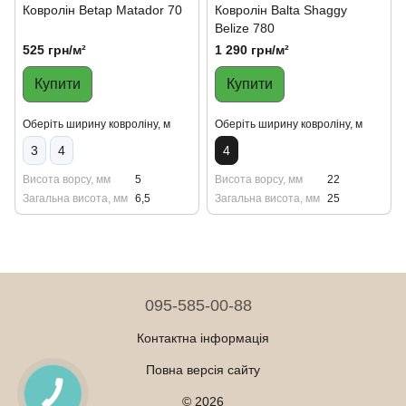
Ковролін Betap Matador 70
Ковролін Balta Shaggy
Belize 780
525 грн/м²
1 290 грн/м²
Купити
Купити
Оберіть ширину ковроліну, м
Оберіть ширину ковроліну, м
3
4
4
Висота ворсу, мм
5
Висота ворсу, мм
22
Загальна висота, мм
6,5
Загальна висота, мм
25
095-585-00-88
Контактна інформація
Повна версія сайту
© 2026