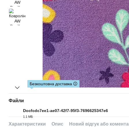
Безкоштовна доставка 🛈
Файли
Docfcdc7ee1-ae07-42f7-95f3-7696625347e6
1.1 МБ
PDF
Характеристики
Опис
Новий відгук або комент