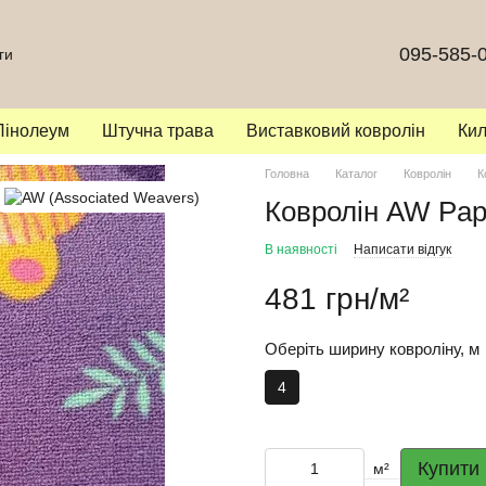
095-585-
ги
Лінолеум
Штучна трава
Виставковий ковролін
Ки
Головна
Каталог
Ковролін
К
Ковролін AW Papi
В наявності
Написати відгук
481 грн/м²
Оберіть ширину ковроліну, м
4
Купити
м²