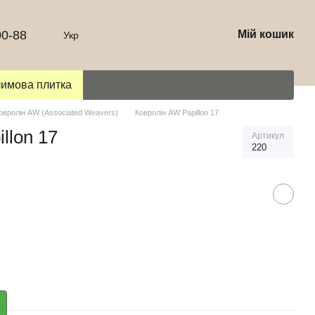
00-88
Мій кошик
Укр
лимова плитка
овролін AW (Associated Weavers)
Ковролін AW Papillon 17
llon 17
Артикул
220