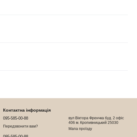
Контактна інформація
095-585-00-88
вул Віктора Френчка буд. 2 офіс
406 м. Кропивницький 25030
Передзвонити вам?
Мапа проїзду
095-585-00-88