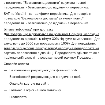
з позначкою "Безкоштовна доставка" за умови повної
передоплати - безкоштовно до відділення перевізника.
SAT по Україні - за тарифами перевізника. Для товарів з
позначкою "Безкоштовна доставка" за умови повної
передоплати - безкоштовно до відділення перевізника.
Більше інформації про доставку
Для товарів, що відрізаються по розмірам Покупця, необхідна
передоплата в розмірі мінімум 30% від суми замовлення. Для
замолвень до 5000 грн передоплата 100%. Для невідрізних
товарів (цілі рулони, плінтус тощо) необхідна передоплата на
вартість перевезення в два кінці. Передоплата здійснюється в
національній валюті на розрахунковий рахунок Продавця.
Способи оплати
Безготівковий розрахунок для фізичних осіб.
Безготівковий розрахунок для юридичних осіб.
Оналайн картою на сайті.
Готівкою в офісі нашого магазину.
Післяплата.