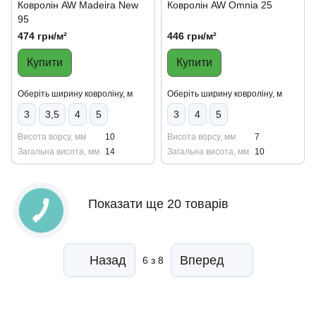
Ковролін AW Madeira New
Ковролін AW Omnia 25
95
474 грн/м²
446 грн/м²
Купити
Купити
Оберіть ширину ковроліну, м
Оберіть ширину ковроліну, м
3
3,5
4
5
3
4
5
Висота ворсу, мм
10
Висота ворсу, мм
7
Загальна висота, мм
14
Загальна висота, мм
10
Показати ще 20 товарів
Назад
Вперед
6
з 8